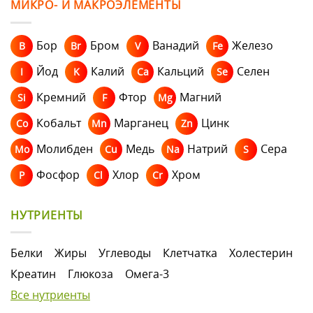
МИКРО- И МАКРОЭЛЕМЕНТЫ
Бор
Бром
Ванадий
Железо
B
Br
V
Fe
Йод
Калий
Кальций
Селен
I
K
Ca
Se
Кремний
Фтор
Магний
Si
F
Mg
Кобальт
Марганец
Цинк
Co
Mn
Zn
Молибден
Медь
Натрий
Сера
Mo
Cu
Na
S
Фосфор
Хлор
Хром
P
Cl
Cr
НУТРИЕНТЫ
Белки
Жиры
Углеводы
Клетчатка
Холестерин
Креатин
Глюкоза
Омега-3
Все нутриенты