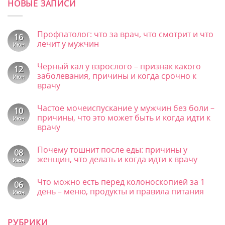
НОВЫЕ ЗАПИСИ
Профпатолог: что за врач, что смотрит и что
16
лечит у мужчин
Июн
Комментариев
к
нет
Черный кал у взрослого – признак какого
записи
12
Профпатолог:
заболевания, причины и когда срочно к
Июн
что
врачу
за
врач,
Комментариев
что
к
нет
смотрит
Частое мочеиспускание у мужчин без боли –
записи
10
и
Черный
причины, что это может быть и когда идти к
Июн
что
кал
врачу
лечит
у
у
взрослого
Комментариев
мужчин
–
к
нет
признак
Почему тошнит после еды: причины у
записи
08
какого
Частое
женщин, что делать и когда идти к врачу
Июн
заболевания,
мочеиспускание
причины
у
Комментариев
и
к
мужчин
нет
Что можно есть перед колоноскопией за 1
когда
записи
06
без
срочно
Почему
боли
день – меню, продукты и правила питания
Июн
к
тошнит
–
врачу
после
Комментариев
причины,
к
еды:
нет
что
записи
причины
это
РУБРИКИ
Что
у
может