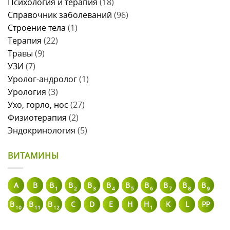
Психология и терапия
(18)
Справочник заболеваний
(96)
Строение тела
(1)
Терапия
(22)
Травы
(9)
УЗИ
(7)
Уролог-андролог
(1)
Урология
(3)
Ухо, горло, нос
(27)
Физиотерапия
(2)
Эндокринология
(5)
ВИТАМИНЫ
A
В
B
B
B
B
B
B
B
B
B
1
2
3
4
5
6
7
8
9
B
B
B
C
D
E
H
H
K
L
PP
10
11
12
1