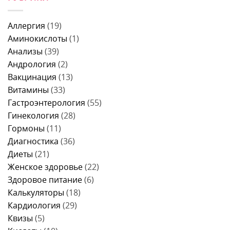
можно
женщин,
быть
есть
что
и
перед
делать
когда
колоноскопией
и
Аллергия
(19)
идти
за
когда
к
1
Аминокислоты
(1)
идти
врачу
день
к
Анализы
(39)
–
врачу
меню,
Андрология
(2)
продукты
и
Вакцинация
(13)
правила
питания
Витамины
(33)
Гастроэнтерология
(55)
Гинекология
(28)
Гормоны
(11)
Диагностика
(36)
Диеты
(21)
Женское здоровье
(22)
Здоровое питание
(6)
Калькуляторы
(18)
Кардиология
(29)
Квизы
(5)