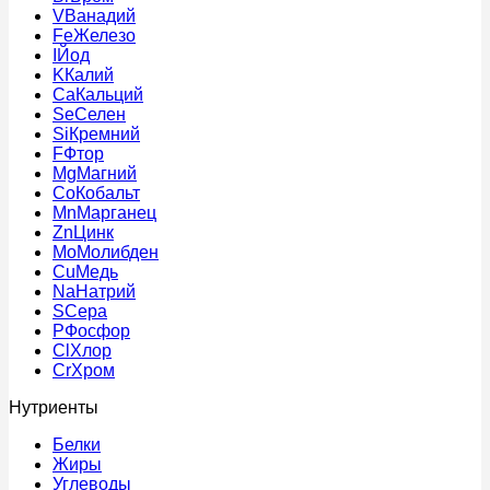
V
Ванадий
Fe
Железо
I
Йод
K
Калий
Ca
Кальций
Se
Селен
Si
Кремний
F
Фтор
Mg
Магний
Co
Кобальт
Mn
Марганец
Zn
Цинк
Mo
Молибден
Cu
Медь
Na
Натрий
S
Сера
P
Фосфор
Cl
Хлор
Cr
Хром
Нутриенты
Белки
Жиры
Углеводы