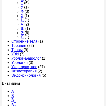
Т
(6)
У
(1)
Ф
(3)
Х
(1)
Ц
(1)
Ч
(2)
Ш
(1)
Э
(6)
Я
(1)
Строение тела
(1)
Терапия
(22)
Травы
(9)
УЗИ
(7)
Уролог-андролог
(1)
Урология
(3)
Ухо, горло, нос
(27)
Физиотерапия
(2)
Эндокринология
(5)
Витамины
A
В
B
1
B