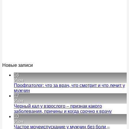
Новые записи
16
Июн
Профпатолог: что за врач, что смотрит и что лечит у
Комментариев
мужчин
к
нет
12
записи
Июн
Профпатолог:
Черный кал у взрослого – признак какого
что
Коммен
заболевания, причины и когда срочно к врачу
за
к
нет
10
врач,
записи
Июн
что
Черный
Частое мочеиспускание у мужчин без боли –