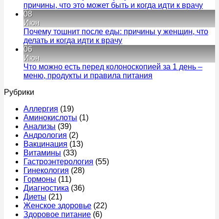
смотрит
кал
Ком
причины, что это может быть и когда идти к врачу
и
у
к
нет
08
что
взросло
запи
Июн
лечит
–
Час
Почему тошнит после еды: причины у женщин, что
у
признак
моче
Комментариев
делать и когда идти к врачу
мужчин
к
какого
у
нет
06
записи
заболев
муж
Июн
Почему
причин
без
Что можно есть перед колоноскопией за 1 день –
тошнит
и
бол
Комментариев
меню, продукты и правила питания
после
к
когда
–
нет
Рубрики
еды:
записи
срочно
прич
причины
Что
к
что
Аллергия
(19)
у
можно
врачу
это
Аминокислоты
(1)
женщин,
есть
мож
Анализы
(39)
что
перед
быт
Андрология
(2)
делать
колоноскопией
и
Вакцинация
(13)
и
за
когд
Витамины
(33)
когда
1
идти
Гастроэнтерология
(55)
идти
день
к
Гинекология
(28)
к
–
врач
Гормоны
(11)
врачу
меню,
Диагностика
(36)
продукты
Диеты
(21)
и
Женское здоровье
(22)
правила
Здоровое питание
(6)
питания