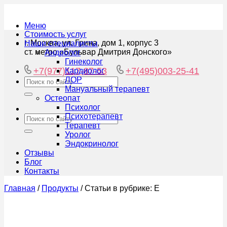
Меню
Стоимость услуг
г. Москва, ул. Грина, дом 1, корпус 3
Наши специалисты
ст. метро «Бульвар Дмитрия Донского»
Андролог
Гинеколог
+7(977)117-87-53
+7(495)003-25-41
Кардиолог
ЛОР
Мануальный терапевт
Остеопат
Психолог
Психотерапевт
Терапевт
Уролог
Эндокринолог
Отзывы
Блог
Контакты
Главная
/
Продукты
/
Статьи в рубрике: Е