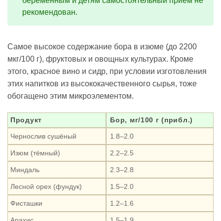
беременным и детям самостоятельный приём не
рекомендован.
Самое высокое содержание бора в изюме (до 2200
мкг/100 г), фруктовых и овощных культурах. Кроме
этого, красное вино и сидр, при условии изготовления
этих напитков из высококачественного сырья, тоже
обогащено этим микроэлементом.
Продукт
Бор, мг/100 г (прибл.)
Чернослив сушёный
1.8–2.0
Изюм (тёмный)
2.2–2.5
Миндаль
2.3–2.8
Лесной орех (фундук)
1.5–2.0
Фисташки
1.2–1.6
Арахис
1.5–1.9