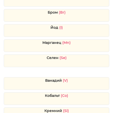
Бром
(Br)
Йод
(I)
Марганец
(Mn)
Селен
(Se)
Ванадий
(V)
Кобальт
(Co)
Кремний
(Si)