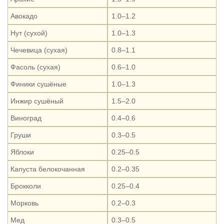
Авокадо
1.0–1.2
Нут (сухой)
1.0–1.3
Чечевица (сухая)
0.8–1.1
Фасоль (сухая)
0.6–1.0
Финики сушёные
1.0–1.3
Инжир сушёный
1.5–2.0
Виноград
0.4–0.6
Груши
0.3–0.5
Яблоки
0.25–0.5
Капуста белокочанная
0.2–0.35
Брокколи
0.25–0.4
Морковь
0.2–0.3
Мед
0.3–0.5