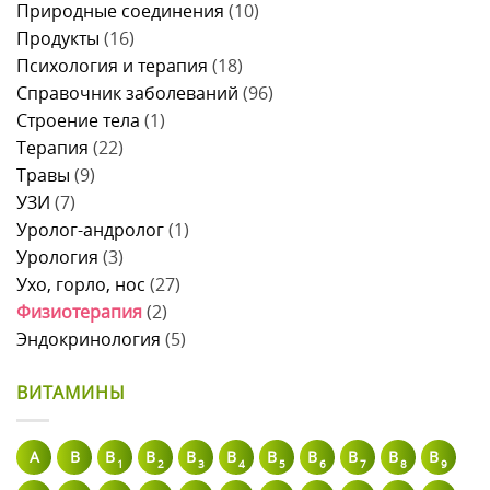
Природные соединения
(10)
Продукты
(16)
Психология и терапия
(18)
Справочник заболеваний
(96)
Строение тела
(1)
Терапия
(22)
Травы
(9)
УЗИ
(7)
Уролог-андролог
(1)
Урология
(3)
Ухо, горло, нос
(27)
Физиотерапия
(2)
Эндокринология
(5)
ВИТАМИНЫ
A
В
B
B
B
B
B
B
B
B
B
1
2
3
4
5
6
7
8
9