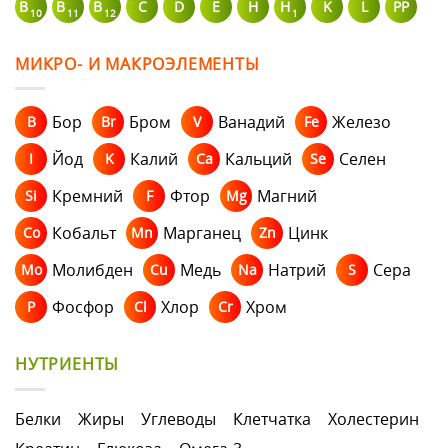
B
B
B
C
D
E
H
H
K
L
PP
10
11
12
1
МИКРО- И МАКРОЭЛЕМЕНТЫ
Бор
Бром
Ванадий
Железо
B
Br
V
Fe
Йод
Калий
Кальций
Селен
I
K
Ca
Se
Кремний
Фтор
Магний
Si
F
Mg
Кобальт
Марганец
Цинк
Co
Mn
Zn
Молибден
Медь
Натрий
Сера
Mo
Cu
Na
S
Фосфор
Хлор
Хром
P
Cl
Cr
НУТРИЕНТЫ
Белки
Жиры
Углеводы
Клетчатка
Холестерин