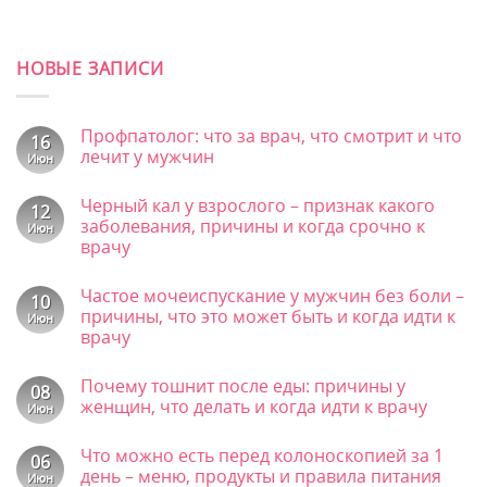
НОВЫЕ ЗАПИСИ
Профпатолог: что за врач, что смотрит и что
16
лечит у мужчин
Июн
Комментариев
к
нет
Черный кал у взрослого – признак какого
записи
12
Профпатолог:
заболевания, причины и когда срочно к
Июн
что
врачу
за
врач,
Комментариев
что
к
нет
смотрит
Частое мочеиспускание у мужчин без боли –
записи
10
и
Черный
причины, что это может быть и когда идти к
Июн
что
кал
врачу
лечит
у
у
взрослого
Комментариев
мужчин
–
к
нет
признак
Почему тошнит после еды: причины у
записи
08
какого
Частое
женщин, что делать и когда идти к врачу
Июн
заболевания,
мочеиспускание
причины
у
Комментариев
и
к
мужчин
нет
Что можно есть перед колоноскопией за 1
когда
записи
06
без
срочно
Почему
боли
день – меню, продукты и правила питания
Июн
к
тошнит
–