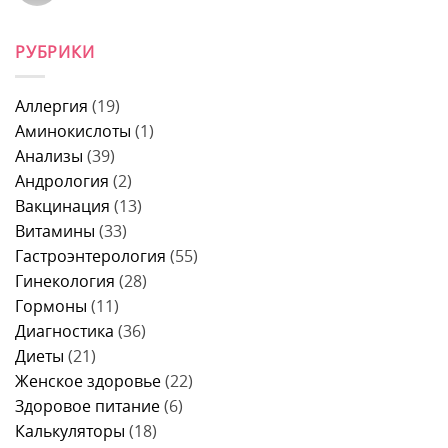
врачу
после
Комментариев
причины,
к
еды:
нет
что
записи
причины
это
РУБРИКИ
Что
у
может
можно
женщин,
быть
есть
что
и
перед
делать
когда
колоноскопией
и
Аллергия
(19)
идти
за
когда
к
1
Аминокислоты
(1)
идти
врачу
день
к
Анализы
(39)
–
врачу
меню,
Андрология
(2)
продукты
и
Вакцинация
(13)
правила
питания
Витамины
(33)
Гастроэнтерология
(55)
Гинекология
(28)
Гормоны
(11)
Диагностика
(36)
Диеты
(21)
Женское здоровье
(22)
Здоровое питание
(6)
Калькуляторы
(18)