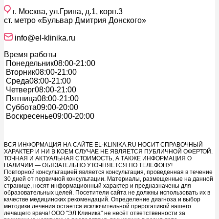
г. Москва, ул.Грина, д.1, корп.3
ст. метро «Бульвар Дмитрия Донского»
info@el-klinika.ru
Время работы
Понедельник
08:00-21:00
Вторник
08:00-21:00
Среда
08:00-21:00
Четверг
08:00-21:00
Пятница
08:00-21:00
Суббота
09:00-20:00
Воскресенье
09:00-20:00
ВСЯ ИНФОРМАЦИЯ НА САЙТЕ EL-KLINIKA.RU НОСИТ СПРАВОЧНЫЙ
ХАРАКТЕР И НИ В КОЕМ СЛУЧАЕ НЕ ЯВЛЯЕТСЯ ПУБЛИЧНОЙ ОФЕРТОЙ.
ТОЧНАЯ И АКТУАЛЬНАЯ СТОИМОСТЬ, А ТАКЖЕ ИНФОРМАЦИЯ О
НАЛИЧИИ — ОБЯЗАТЕЛЬНО УТОЧНЯЕТСЯ ПО ТЕЛЕФОНУ!
Повторной консультацией является консультация, проведенная в течение
30 дней от первичной консультации. Материалы, размещенные на данной
странице, носят информационный характер и предназначены для
образовательных целей. Посетители сайта не должны использовать их в
качестве медицинских рекомендаций. Определение диагноза и выбор
методики лечения остается исключительной прерогативой вашего
лечащего врача! ООО "ЭЛ Клиника" не несёт ответственности за