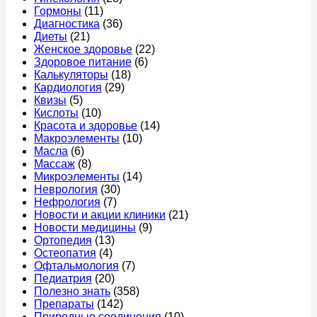
Гормоны
(11)
врачу
меню,
Диагностика
(36)
продукты
Диеты
(21)
и
Женское здоровье
(22)
правила
Здоровое питание
(6)
питания
Калькуляторы
(18)
Кардиология
(29)
Квизы
(5)
Кислоты
(10)
Красота и здоровье
(14)
Макроэлементы
(10)
Масла
(6)
Массаж
(8)
Микроэлементы
(14)
Неврология
(30)
Нефрология
(7)
Новости и акции клиники
(21)
Новости медицины
(9)
Ортопедия
(13)
Остеопатия
(4)
Офтальмология
(7)
Педиатрия
(20)
Полезно знать
(358)
Препараты
(142)
Природные соединения
(10)