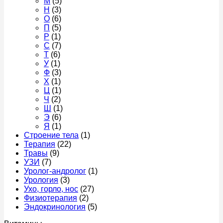
М
(5)
Н
(3)
О
(6)
П
(5)
Р
(1)
С
(7)
Т
(6)
У
(1)
Ф
(3)
Х
(1)
Ц
(1)
Ч
(2)
Ш
(1)
Э
(6)
Я
(1)
Строение тела
(1)
Терапия
(22)
Травы
(9)
УЗИ
(7)
Уролог-андролог
(1)
Урология
(3)
Ухо, горло, нос
(27)
Физиотерапия
(2)
Эндокринология
(5)