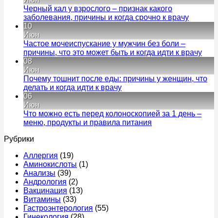
Профпатолог:
Черный кал у взрослого – признак какого
что
Коммен
заболевания, причины и когда срочно к врачу
за
к
нет
10
врач,
записи
Июн
что
Черный
Частое мочеиспускание у мужчин без боли –
смотрит
кал
Ком
причины, что это может быть и когда идти к врачу
и
у
к
нет
08
что
взросло
запи
Июн
лечит
–
Час
Почему тошнит после еды: причины у женщин, что
у
признак
моче
Комментариев
делать и когда идти к врачу
мужчин
к
какого
у
нет
06
записи
заболев
муж
Июн
Почему
причин
без
Что можно есть перед колоноскопией за 1 день –
тошнит
и
бол
Комментариев
меню, продукты и правила питания
после
к
когда
–
нет
Рубрики
еды:
записи
срочно
прич
причины
Что
к
что
Аллергия
(19)
у
можно
врачу
это
Аминокислоты
(1)
женщин,
есть
мож
Анализы
(39)
что
перед
быт
Андрология
(2)
делать
колоноскопией
и
Вакцинация
(13)
и
за
когд
Витамины
(33)
когда
1
идти
Гастроэнтерология
(55)
идти
день
к
Гинекология
(28)
к
–
врач