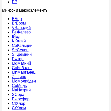
PP
Микро- и макроэлементы
B
Бор
Br
Бром
V
Ванадий
Fe
Железо
I
Йод
K
Калий
Ca
Кальций
Se
Селен
Si
Кремний
F
Фтор
Mg
Магний
Co
Кобальт
Mn
Марганец
Zn
Цинк
Mo
Молибден
Cu
Медь
Na
Натрий
S
Сера
P
Фосфор
Cl
Хлор
Cr
Хром