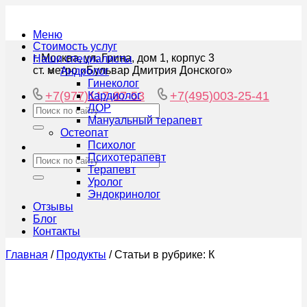
Меню
Стоимость услуг
г. Москва, ул. Грина, дом 1, корпус 3
Наши специалисты
ст. метро «Бульвар Дмитрия Донского»
Андролог
Гинеколог
+7(977)117-87-53
+7(495)003-25-41
Кардиолог
ЛОР
Мануальный терапевт
Остеопат
Психолог
Психотерапевт
Терапевт
Уролог
Эндокринолог
Отзывы
Блог
Контакты
Главная
/
Продукты
/
Статьи в рубрике: К