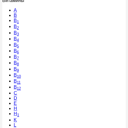
Витамины
A
В
B
1
B
2
B
3
B
4
B
5
B
6
B
7
B
8
B
9
B
10
B
11
B
12
C
D
E
H
H
1
K
L