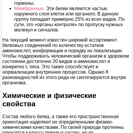
гормоны.
Мембранные.
Эти белки являются частью
наружного слоя клеток или органелл. В данную
группу попадает примерно 25% из всех видов. По
сути, это «органы контроля» по пропуску нужных
молекул и сигналов.
На текущий момент известен широкий ассортимент
белковых соединений по количеству остатков
аминокислот, конформации и порядку их локализации.
Чтобы поддерживать человеческий организм в здоровом
состоянии достаточно 20 видов α-аминокислот и
конкретно L типа. Это также способствует и
нормализации внутренних процессов. Однако 8
разновидностей из этого ряда не синтезируются внутри
организма.
Химические и физические
свойства
Состав любого белка, а также его пространственная
ориентация наделяют их определенными физико-
химическими качествами. По своей природе протеины
относятся к классу твердых частиц, но их