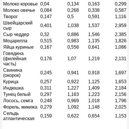
Молоко коровье
0,04
0,134
0,163
0,299
Молоко овечье
0,084
0,268
0,338
0,587
Творог
0,147
0,5
0,591
1,116
Швейцарский
0,401
1,038
1,537
2,959
сыр
Сыр чеддер
0,32
0,886
1,546
2,385
Моцарелла
0,515
0,983
1,135
1,826
Яйца куриные
0,167
0,556
0,641
1,086
Говядина
(филейная
0,176
1,07
1,219
2,131
часть)
Свинина
0,245
0,941
0,918
1,697
(окорок)
Курица
0,257
0,922
1,125
1,653
Индюшка
0,311
1,227
1,409
2,184
Тунец белый
0,297
1,163
1,223
2,156
Лосось, семга
0,248
0,969
1,018
1,796
Форель, микижа
0,279
1,092
1,148
2,025
Сельдь
0,159
0,622
0,654
1,153
атлантическая