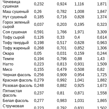
Чечевица
0,232
0,924
1,116
1,871
сушеная
Маш сушеный
0,26
0,782
1,008
1,847
Нут сушеный
0,185
0,716
0,828
1,374
Горох зеленый
0,037
0,203
0,195
0,323
сырой
Соя сушеная
0,591
1,766
1,971
3,309
Тофу сырой
0,126
0,33
0,4
0,614
Тофу твердый
0,198
0,517
0,628
0,963
Тофу жареный
0,268
0,701
0,852
1,306
Окара
0,05
0,031
0,159
0,244
Темпе
0,194
0,796
0,88
1,43
Натто
0,223
0,813
0,931
1,509
Мисо
0,155
0,479
0,508
0,82
Черная фасоль
0,256
0,909
0,954
1,725
Красная фасоль
0,279
0,992
1,041
1,882
Розовая фасоль
0,248
0,882
0,925
1,673
Пятнистая
0,237
0,81
0,871
1,558
фасоль
Белая фасоль
0,277
0,983
1,031
1,865
Стручковая
0,223
0,792
0,831
1,502