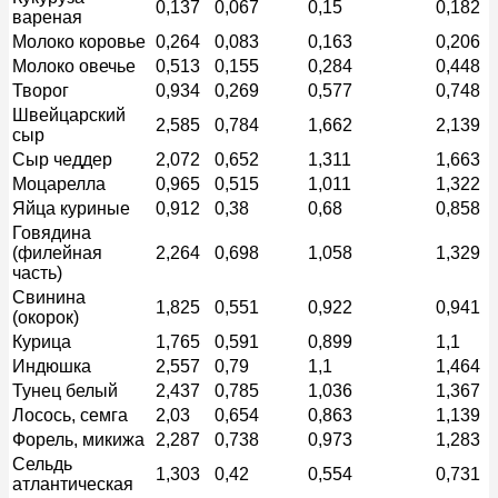
0,137
0,067
0,15
0,182
вареная
Молоко коровье
0,264
0,083
0,163
0,206
Молоко овечье
0,513
0,155
0,284
0,448
Творог
0,934
0,269
0,577
0,748
Швейцарский
2,585
0,784
1,662
2,139
сыр
Сыр чеддер
2,072
0,652
1,311
1,663
Моцарелла
0,965
0,515
1,011
1,322
Яйца куриные
0,912
0,38
0,68
0,858
Говядина
(филейная
2,264
0,698
1,058
1,329
часть)
Свинина
1,825
0,551
0,922
0,941
(окорок)
Курица
1,765
0,591
0,899
1,1
Индюшка
2,557
0,79
1,1
1,464
Тунец белый
2,437
0,785
1,036
1,367
Лосось, семга
2,03
0,654
0,863
1,139
Форель, микижа
2,287
0,738
0,973
1,283
Сельдь
1,303
0,42
0,554
0,731
атлантическая