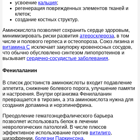
усвоение
кальция
;
регенерация поврежденных элементов тканей и
клеток;
создание костных структур.
Аминокислота позволяет сохранить сердце здоровым,
минимизировать риски развития
атеросклероза
, в том
числе и полового герпеса и остеопороза. Союз лизина и
витамина C
исключает закупорку кровеносных сосудов,
что обычно обусловлено синтезом липопротеинов и
вызывает
сердечно-сосудистые заболевания
.
Фенилаланин
В список достоинств аминокислоты входит подавление
аппетита, снижение болевого порога, улучшение памяти
и настроения. Внутри организма Фенилаланин
превращается в тирозин, а эта аминокислота нужна для
создания допамина и норэпинефрина.
Преодоление гематоэнцефалического барьера
позволяет использовать белок в лечении
неврологических патологий. В числе плюсов
эффективное использование против
витилиго
,
шизофрении,
болезни Паркинсона
.