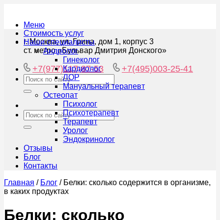
Меню
Стоимость услуг
г. Москва, ул. Грина, дом 1, корпус 3
Наши специалисты
ст. метро «Бульвар Дмитрия Донского»
Андролог
Гинеколог
+7(977)117-87-53
+7(495)003-25-41
Кардиолог
ЛОР
Мануальный терапевт
Остеопат
Психолог
Психотерапевт
Терапевт
Уролог
Эндокринолог
Отзывы
Блог
Контакты
Главная
/
Блог
/
Белки: сколько содержится в организме,
в каких продуктах
Белки: сколько