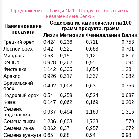
Продолжение таблицы № 1 «Продукты, богатые на
незаменимые белки»
Содержание аминокислот на 100
Наименование
грамм продукта, грамм
продукта
Лизин
Метионин
Фенилаланин
Валин
Грецкий орех
0,424
0,236
0,711
0,753
Лесной орех
0,42
0,221
0,663
0,701
Миндаль
0,58
0,151
1,12
0,817
Кешью
0,928
0,362
0,951
1,094
Фисташки
1,142
0,335
1,054
1,23
Арахис
0,926
0,317
1,337
1,082
Бразильский
0,492
1,008
0,63
0,756
орех
Кедровый орех
0,54
0,259
0,524
0,687
Кокос
0,147
0,062
0,169
0,202
Семена
0,937
0,494
1,169
1,315
подсолнуха
Семена тыквы
1,236
0,603
1,733
1,579
Семена льна
0,862
0,37
0,957
1,072
Семена кунжута
0,65
0,88
0,94
0,98