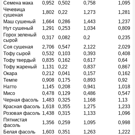
Семена мака
0,952
0,502
0,758
1,095
Чечевица
1,802
0,22
1,273
1,281
сушеная
Маш сушеный
1,664
0,286
1,443
1,237
Нут сушеный
1,291
0,253
1,034
0,809
Горох зеленый
0,317
0,082
0,2
0,235
сырой
Соя сушеная
2,706
0,547
2,122
2,029
Тофу сырой
0,532
0,103
0,393
0,408
Тофу твердый
0,835
0,162
0,617
0,64
Тофу жареный
1,131
0,22
0,837
0,867
Окара
0,212
0,041
0,157
0,162
Темпе
0,908
0,175
0,893
0,92
Натто
1,145
0,208
0,941
1,018
Мисо
0,478
0,129
0,486
0,547
Черная фасоль
1,483
0,325
1,168
1,13
Красная фасоль
1,618
0,355
1,275
1,233
Розовая фасоль
1,438
0,315
1,133
1,096
Пятнистая
1,356
0,259
1,095
0,998
фасоль
Белая фасоль
1,603
0,351
1,263
1,222