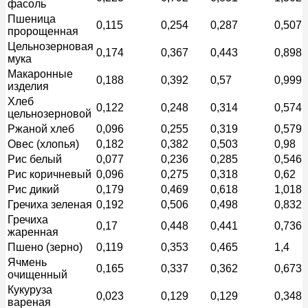
фасоль
Пшеница
0,115
0,254
0,287
0,507
пророщенная
Цельнозерновая
0,174
0,367
0,443
0,898
мука
Макаронные
0,188
0,392
0,57
0,999
изделия
Хлеб
0,122
0,248
0,314
0,574
цельнозерновой
Ржаной хлеб
0,096
0,255
0,319
0,579
Овес (хлопья)
0,182
0,382
0,503
0,98
Рис белый
0,077
0,236
0,285
0,546
Рис коричневый
0,096
0,275
0,318
0,62
Рис дикий
0,179
0,469
0,618
1,018
Гречиха зеленая
0,192
0,506
0,498
0,832
Гречиха
0,17
0,448
0,441
0,736
жаренная
Пшено (зерно)
0,119
0,353
0,465
1,4
Ячмень
0,165
0,337
0,362
0,673
очищенный
Кукуруза
0,023
0,129
0,129
0,348
вареная