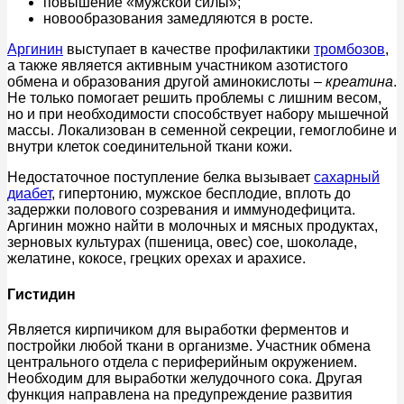
повышение «мужской силы»;
новообразования замедляются в росте.
Аргинин
выступает в качестве профилактики
тромбозов
,
а также является активным участником азотистого
обмена и образования другой аминокислоты –
креатина
.
Не только помогает решить проблемы с лишним весом,
но и при необходимости способствует набору мышечной
массы. Локализован в семенной секреции, гемоглобине и
внутри клеток соединительной ткани кожи.
Недостаточное поступление белка вызывает
сахарный
диабет
, гипертонию, мужское бесплодие, вплоть до
задержки полового созревания и иммунодефицита.
Аргинин можно найти в молочных и мясных продуктах,
зерновых культурах (пшеница, овес) сое, шоколаде,
желатине, кокосе, грецких орехах и арахисе.
Гистидин
Является кирпичиком для выработки ферментов и
постройки любой ткани в организме. Участник обмена
центрального отдела с периферийным окружением.
Необходим для выработки желудочного сока. Другая
функция направлена на предупреждение развития