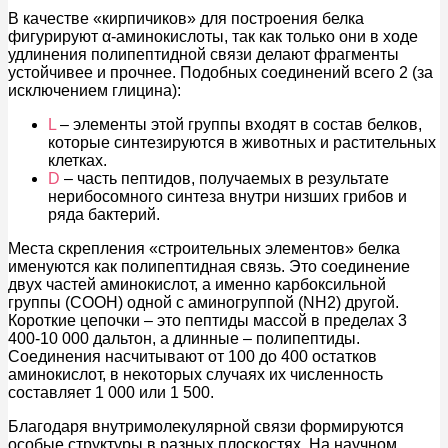
В качестве «кирпичиков» для построения белка
фигурируют α-аминокислоты, так как только они в ходе
удлинения полипептидной связи делают фрагменты
устойчивее и прочнее. Подобных соединений всего 2 (за
исключением глицина):
L
– элементы этой группы входят в состав белков,
которые синтезируются в животных и растительных
клетках.
D
– часть пептидов, получаемых в результате
нерибосомного синтеза внутри низших грибов и
ряда бактерий.
Места скрепления «строительных элементов» белка
именуются как полипептидная связь. Это соединение
двух частей аминокислот, а именно карбоксильной
группы (СООН) одной с аминогруппой (NH2) другой.
Короткие цепочки – это пептиды массой в пределах 3
400-10 000 дальтон, а длинные – полипептиды.
Соединения насчитывают от 100 до 400 остатков
аминокислот, в некоторых случаях их численность
составляет 1 000 или 1 500.
Благодаря внутримолекулярной связи формируются
особые структуры в разных плоскостях. На научном