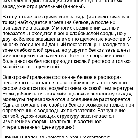
замедлению диссоциации аминной группы, поэтому
заряд уже отрицательный (анионы).
В отсутствие электрического заряда (изоэлектрическая
точка) наблюдается агрегация белков, а после их
выпадение в осадок. У многих соединений данный
показатель находится в зоне слабокислой среды, но у
других белков завышены именно щелочные качества. У
многих соединений данный показатель pH находится в
зоне слабокислой среды, но у других белков завышены
именно щелочные качества. То есть к сворачиванию
большинства белков приводит кислый раствор и только
малой части – щелочной.
Электронейтральное состояние белков в растворах
негативно сказывается на устойчивости, а потому они
сворачиваются под воздействием высокой температуры.
Если добавить кислоту либо щелочь к белковому осадку,
молекулы перезаряжаются и соединение растворяется.
Однако сохранение свойств белков возможно только при
определенных водородных показателях. Разрушение
связей, удерживающих структуру, заканчивается
изменением формы молекулы в хаотичное
«переплетение» (денатурация).
Причины явления кроются в разных факторах: