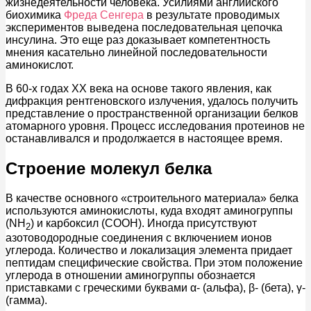
жизнедеятельности человека. Усилиями английского
биохимика
Фреда Сенгера
в результате проводимых
экспериментов выведена последовательная цепочка
инсулина. Это еще раз доказывает компетентность
мнения касательно линейной последовательности
аминокислот.
В 60-х годах XX века на основе такого явления, как
дифракция рентгеновского излучения, удалось получить
представление о пространственной организации белков
атомарного уровня. Процесс исследования протеинов не
останавливался и продолжается в настоящее время.
Строение молекул белка
В качестве основного «строительного материала» белка
используются аминокислоты, куда входят аминогруппы
(NH
) и карбоксил (СООН). Иногда присутствуют
2
азотоводородные соединения с включением ионов
углерода. Количество и локализация элемента придает
пептидам специфические свойства. При этом положение
углерода в отношении аминогруппы обознается
приставками с греческими буквами α- (альфа), β- (бета), γ-
(гамма).