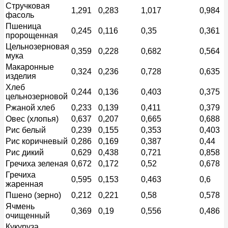
Стручковая
1,291
0,283
1,017
0,984
фасоль
Пшеница
0,245
0,116
0,35
0,361
пророщенная
Цельнозерновая
0,359
0,228
0,682
0,564
мука
Макаронные
0,324
0,236
0,728
0,635
изделия
Хлеб
0,244
0,136
0,403
0,375
цельнозерновой
Ржаной хлеб
0,233
0,139
0,411
0,379
Овес (хлопья)
0,637
0,207
0,665
0,688
Рис белый
0,239
0,155
0,353
0,403
Рис коричневый
0,286
0,169
0,387
0,44
Рис дикий
0,629
0,438
0,721
0,858
Гречиха зеленая
0,672
0,172
0,52
0,678
Гречиха
0,595
0,153
0,463
0,6
жаренная
Пшено (зерно)
0,212
0,221
0,58
0,578
Ячмень
0,369
0,19
0,556
0,486
очищенный
Кукуруза