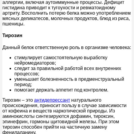
аллергии, включая аутоиммунные процессы. Дефицит
гистидина приводит к тугоухости и ревматоидному
артриту. Восполнить потерю белка можно употреблением
мясных деликатесов, молочных продуктов, блюд из риса,
пшеницы.
Тирозин
Данный белок ответственную роль в организме человека:
стимулирует самостоятельную выработку
нейромедиаторов;
следит за правильной работой всех внутренних
процессов;
уменьшает болезненность в предменструальный
период;
помогает держать аппетит под контролем.
Тирозин – это
антидепрессант
натурального
происхождения, приносит пользу в случае зависимости
от кофеина и веществ наркотической природы. Из
аминокислоты синтезируются дофамин, тироксин,
эпинефрин, гормоны щитовидной железы. При этом
тирозин способен прийти на частичную замену
фенилаланину.