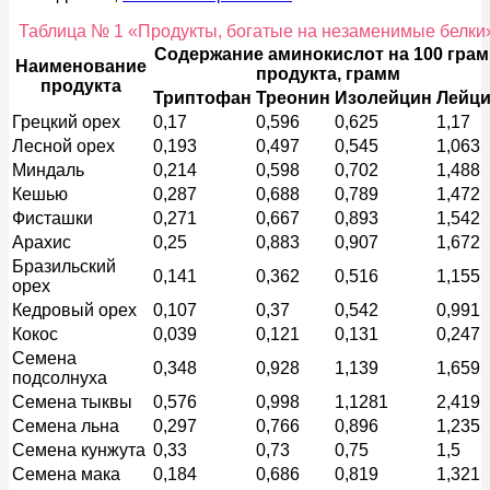
Таблица № 1 «Продукты, богатые на незаменимые белки
Содержание аминокислот на 100 гра
Наименование
продукта, грамм
продукта
Триптофан
Треонин
Изолейцин
Лейц
Грецкий орех
0,17
0,596
0,625
1,17
Лесной орех
0,193
0,497
0,545
1,063
Миндаль
0,214
0,598
0,702
1,488
Кешью
0,287
0,688
0,789
1,472
Фисташки
0,271
0,667
0,893
1,542
Арахис
0,25
0,883
0,907
1,672
Бразильский
0,141
0,362
0,516
1,155
орех
Кедровый орех
0,107
0,37
0,542
0,991
Кокос
0,039
0,121
0,131
0,247
Семена
0,348
0,928
1,139
1,659
подсолнуха
Семена тыквы
0,576
0,998
1,1281
2,419
Семена льна
0,297
0,766
0,896
1,235
Семена кунжута
0,33
0,73
0,75
1,5
Семена мака
0,184
0,686
0,819
1,321