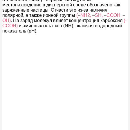
местонахождение в дисперсной среде обозначено как
заряженные частицы. Отчасти это из-за наличия
полярной, а также ионной группы
(–NH2, –SH, –COOH, –
OH)
. На заряд молекул влияет концентрация карбоксил
(-
СООН)
и аминных остатков (NH), включая водородный
показатель (рН).