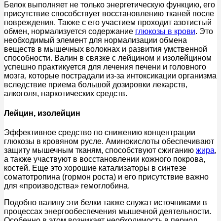
Белок выполняет не только энергетическую функцию, его
присутствие способствует восстановлению тканей после
повреждения. Также с его участием проходит азотистый
обмен, нормализуется содержание
глюкозы в крови
. Это
необходимый элемент для нормализации обмена
веществ в мышечных волокнах и развития умственной
способности. Валин в связке с лейцином и изолейцином
успешно практикуется для лечения печени и головного
мозга, которые пострадали из-за интоксикации организма
вследствие приема большой дозировки лекарств,
алкоголя, наркотических средств.
Лейцин, изолейцин
Эффективное средство по снижению концентрации
глюкозы в кровяном русле. Аминокислоты обеспечивают
защиту мышечным тканям, способствуют сжиганию
жира
,
а также участвуют в восстановлении кожного покрова,
костей. Еще это хорошие катализаторы в синтезе
соматотропина (гормон роста) и его присутствие важно
для «производства» гемоглобина.
Подобно валину эти белки также служат источниками в
процессах энергообеспечения мышечной деятельности.
Особенно в этом возникает необходимость в период