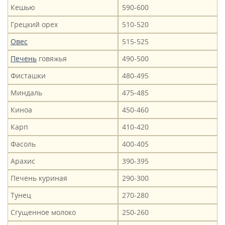
Кешью
590-600
Грецкий орех
510-520
Овес
515-525
Печень
говяжья
490-500
Фисташки
480-495
Миндаль
475-485
Киноа
450-460
Карп
410-420
Фасоль
400-405
Арахис
390-395
Печень куриная
290-300
Тунец
270-280
Сгущенное молоко
250-260