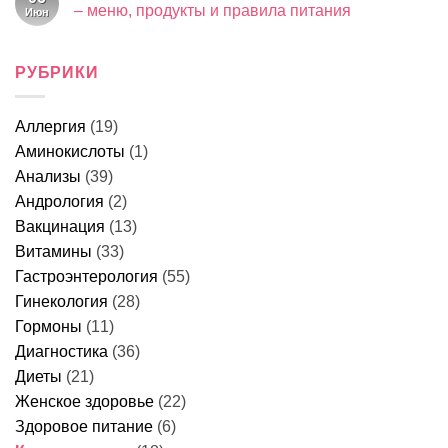
срочно
Почему
боли
– меню, продукты и правила питания
Июн
к
тошнит
–
врачу
после
Комментариев
причины,
к
еды:
нет
что
записи
причины
это
Что
РУБРИКИ
у
может
можно
женщин,
быть
есть
что
и
перед
делать
когда
колоноскопией
и
идти
Аллергия
(19)
за
когда
к
1
идти
врачу
Аминокислоты
(1)
день
к
–
врачу
Анализы
(39)
меню,
продукты
Андрология
(2)
и
Вакцинация
(13)
правила
питания
Витамины
(33)
Гастроэнтерология
(55)
Гинекология
(28)
Гормоны
(11)
Диагностика
(36)
Диеты
(21)
Женское здоровье
(22)
Здоровое питание
(6)