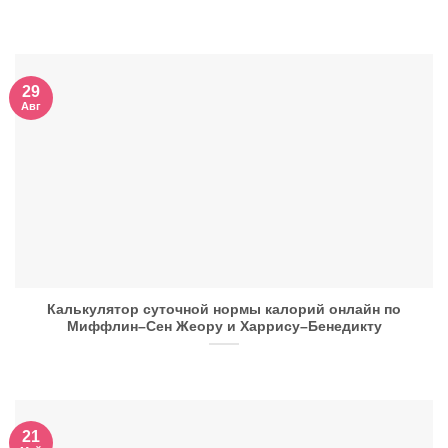
29
Авг
Калькулятор суточной нормы калорий онлайн по
Миффлин–Сен Жеору и Харрису–Бенедикту
21