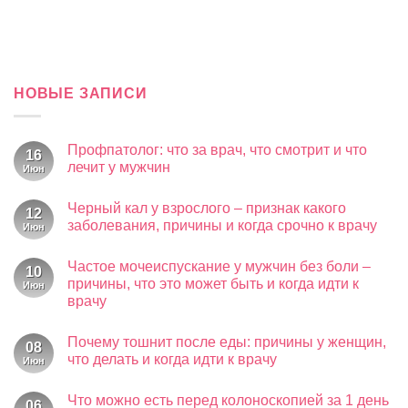
НОВЫЕ ЗАПИСИ
Профпатолог: что за врач, что смотрит и что
16
лечит у мужчин
Июн
Комментариев
к
нет
Черный кал у взрослого – признак какого
записи
12
Профпатолог:
заболевания, причины и когда срочно к врачу
Июн
что
за
Комментариев
к
врач,
нет
Частое мочеиспускание у мужчин без боли –
записи
что
10
Черный
смотрит
причины, что это может быть и когда идти к
Июн
кал
и
врачу
у
что
взрослого
лечит
Комментариев
–
у
к
нет
признак
мужчин
Почему тошнит после еды: причины у женщин,
записи
08
какого
Частое
что делать и когда идти к врачу
Июн
заболевания,
мочеиспускание
причины
у
Комментариев
и
к
мужчин
нет
когда
Что можно есть перед колоноскопией за 1 день
записи
без
06