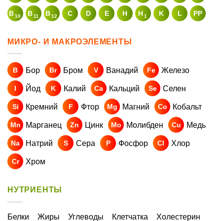
B
B
B
C
D
E
H
H
K
L
PP
10
11
12
1
МИКРО- И МАКРОЭЛЕМЕНТЫ
Бор
Бром
Ванадий
Железо
B
Br
V
Fe
Йод
Калий
Кальций
Селен
I
K
Ca
Se
Кремний
Фтор
Магний
Кобальт
Si
F
Mg
Co
Марганец
Цинк
Молибден
Медь
Mn
Zn
Mo
Cu
Натрий
Сера
Фосфор
Хлор
Na
S
P
Cl
Хром
Cr
НУТРИЕНТЫ
Белки
Жиры
Углеводы
Клетчатка
Холестерин