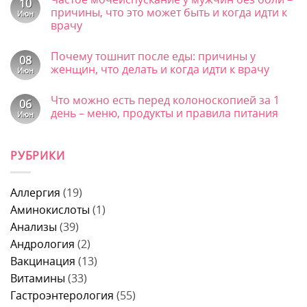
записи
10
и
Черный
причины, что это может быть и когда идти к
Июн
что
кал
врачу
лечит
у
у
взрослого
Комментариев
мужчин
–
к
нет
признак
Почему тошнит после еды: причины у
записи
08
какого
Частое
женщин, что делать и когда идти к врачу
Июн
заболевания,
мочеиспускание
причины
у
Комментариев
и
к
мужчин
нет
Что можно есть перед колоноскопией за 1
когда
записи
06
без
срочно
Почему
боли
день – меню, продукты и правила питания
Июн
к
тошнит
–
врачу
после
Комментариев
причины,
к
еды:
нет
что
записи
причины
это
РУБРИКИ
Что
у
может
можно
женщин,
быть
есть
что
и
перед
делать
когда
колоноскопией
и
Аллергия
(19)
идти
за
когда
к
1
Аминокислоты
(1)
идти
врачу
день
к
Анализы
(39)
–
врачу
меню,
Андрология
(2)
продукты
и
Вакцинация
(13)
правила
питания
Витамины
(33)
Гастроэнтерология
(55)