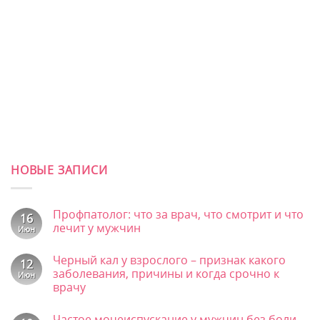
НОВЫЕ ЗАПИСИ
Профпатолог: что за врач, что смотрит и что
16
лечит у мужчин
Июн
Комментариев
к
нет
Черный кал у взрослого – признак какого
записи
12
Профпатолог:
заболевания, причины и когда срочно к
Июн
что
врачу
за
врач,
Комментариев
что
к
нет
смотрит
Частое мочеиспускание у мужчин без боли –