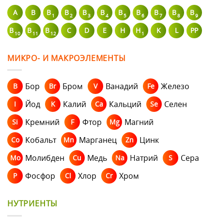
A
В
B
B
B
B
B
B
B
B
B
1
2
3
4
5
6
7
8
9
B
B
B
C
D
E
H
H
K
L
PP
10
11
12
1
МИКРО- И МАКРОЭЛЕМЕНТЫ
Бор
Бром
Ванадий
Железо
B
Br
V
Fe
Йод
Калий
Кальций
Селен
I
K
Ca
Se
Кремний
Фтор
Магний
Si
F
Mg
Кобальт
Марганец
Цинк
Co
Mn
Zn
Молибден
Медь
Натрий
Сера
Mo
Cu
Na
S
Фосфор
Хлор
Хром
P
Cl
Cr
НУТРИЕНТЫ