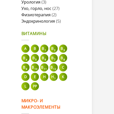
Урология
(3)
Ухо, горло, нос
(27)
Физиотерапия
(2)
Эндокринология
(5)
ВИТАМИНЫ
A
В
B
B
B
1
2
3
B
B
B
B
B
4
5
6
7
8
B
B
B
B
C
9
10
11
12
D
E
H
H
K
1
L
PP
МИКРО- И
МАКРОЭЛЕМЕНТЫ