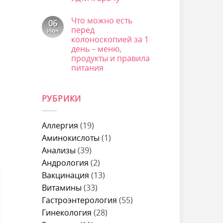
–
Комментариев
причины,
к
нет
Что можно есть
что
записи
06
это
Почему
перед
Июн
может
тошнит
колоноскопией за 1
быть
после
и
еды:
день – меню,
когда
причины
продукты и правила
идти
у
к
питания
женщин,
врачу
что
Комментариев
делать
к
нет
и
записи
когда
РУБРИКИ
Что
идти
можно
к
есть
врачу
перед
колоноскопией
Аллергия
(19)
за
1
Аминокислоты
(1)
день
Анализы
(39)
–
меню,
Андрология
(2)
продукты
и
Вакцинация
(13)
правила
питания
Витамины
(33)
Гастроэнтерология
(55)
Гинекология
(28)