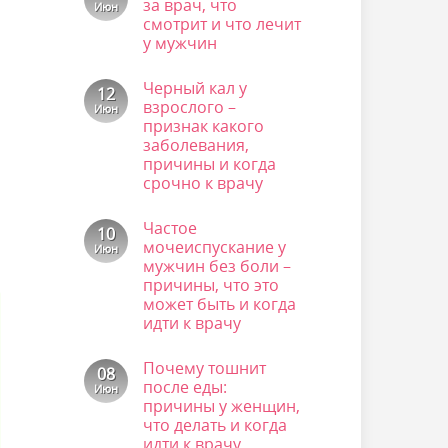
за врач, что
Июн
смотрит и что лечит
у мужчин
Комментариев
к
нет
Черный кал у
записи
12
Профпатолог:
взрослого –
Июн
что
признак какого
за
врач,
заболевания,
что
причины и когда
смотрит
срочно к врачу
и
что
Комментариев
лечит
к
нет
у
Частое
записи
10
мужчин
Черный
мочеиспускание у
Июн
кал
мужчин без боли –
у
взрослого
причины, что это
–
может быть и когда
признак
идти к врачу
какого
заболевания,
Комментариев
причины
к
нет
и
Почему тошнит
записи
08
когда
Частое
после еды:
срочно
Июн
мочеиспускание
к
причины у женщин,
у
врачу
мужчин
что делать и когда
без
идти к врачу
боли