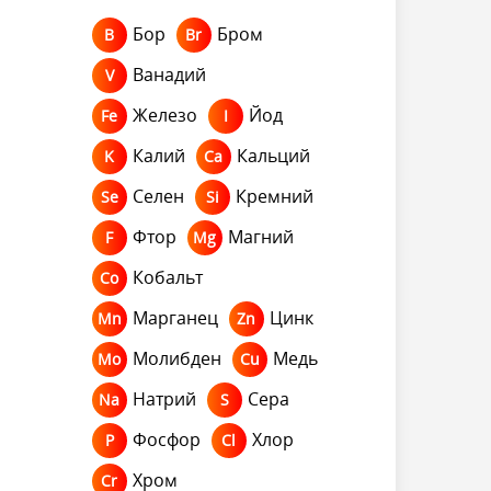
Бор
Бром
B
Br
Ванадий
V
Железо
Йод
Fe
I
Калий
Кальций
K
Ca
Селен
Кремний
Se
Si
Фтор
Магний
F
Mg
Кобальт
Co
Марганец
Цинк
Mn
Zn
Молибден
Медь
Mo
Cu
Натрий
Сера
Na
S
Фосфор
Хлор
P
Cl
Хром
Cr