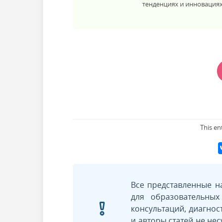
>
тенденциях и инновациях
This en
Все представленные н
для образовательны
консультаций, диагнос
и авторы статей не нес