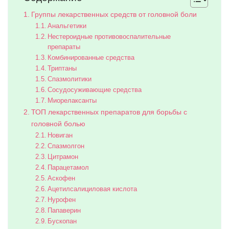
Группы лекарственных средств от головной боли
Анальгетики
Нестероидные противовоспалительные
препараты
Комбинированные средства
Триптаны
Спазмолитики
Сосудосуживающие средства
Миорелаксанты
ТОП лекарственных препаратов для борьбы с
головной болью
Новиган
Спазмолгон
Цитрамон
Парацетамол
Аскофен
Ацетилсалициловая кислота
Нурофен
Папаверин
Бускопан