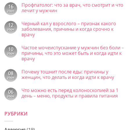
НАЛИЧИИ — ОБЯЗАТЕЛЬНО УТОЧНЯЕТСЯ ПО ТЕЛЕФОНУ!
Повторной консультацией является консультация, проведенная в
течение 30 дней от первичной консультации. Материалы,
размещенные на данной странице, носят информационный
характер и предназначены для образовательных целей. Посетители
сайта не должны использовать их в качестве медицинских
рекомендаций. Определение диагноза и выбор методики лечения
остается исключительной прерогативой вашего лечащего врача!
ООО "ЭЛ Клиника" не несёт ответственности за возможные
негативные последствия, возникшие в результате использования
информации, размещенной на сайте. Имеются противопоказания,
требуется консультация специалиста.
Имеются противопоказания.
Необходима консультация
специалиста
Карта сайта
Политика обработки персональных данных
2026 ©
ООО "ЭЛ Клиника"