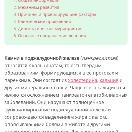
Общая информация
Механизм развития
Причины и провоцирующие факторы
Клинические проявления
Диагностические мероприятия
Основные направления лечения
Камни в поджелудочной железе
(
панкреолитиаз
)
относятся к кальцинатам, то есть твердым
образованиям, формирующимся в ее протоках и
паренхиме. Они состоят из
холестерина
,
кальция
и
других минеральных солей. Чаще всего кальцинаты
являются осложнением панкреато-гепатобилиарных
заболеваний. Они нарушают полноценное
функционирование поджелудочной железы и
сопровождаются выделением жира с калом,
опоясывающими болями в животе и другими
характерными симптомами. Для лечения камней