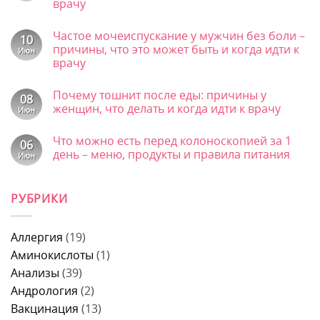
врачу
за
врач,
Комментариев
что
к
нет
смотрит
Частое мочеиспускание у мужчин без боли –
записи
10
и
Черный
причины, что это может быть и когда идти к
Июн
что
кал
врачу
лечит
у
у
взрослого
Комментариев
мужчин
–
к
нет
признак
Почему тошнит после еды: причины у
записи
08
какого
Частое
женщин, что делать и когда идти к врачу
Июн
заболевания,
мочеиспускание
причины
у
Комментариев
и
к
мужчин
нет
Что можно есть перед колоноскопией за 1
когда
записи
06
без
срочно
Почему
боли
день – меню, продукты и правила питания
Июн
к
тошнит
–
врачу
после
Комментариев
причины,
к
еды:
нет
что
записи
причины
это
РУБРИКИ
Что
у
может
можно
женщин,
быть
есть
что
и
перед
делать
когда
колоноскопией
и
Аллергия
(19)
идти
за
когда
к
1
Аминокислоты
(1)
идти
врачу
день
к
Анализы
(39)
–
врачу
меню,
Андрология
(2)
продукты
и
Вакцинация
(13)
правила
питания