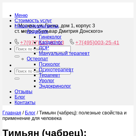
Меню
Стоимость услуг
г. Москва, ул. Грина, дом 1, корпус 3
Наши специалисты
ст. метро «Бульвар Дмитрия Донского»
Андролог
Гинеколог
+7(977)117-87-53
+7(495)003-25-41
Кардиолог
ЛОР
Мануальный терапевт
Остеопат
Психолог
Психотерапевт
Терапевт
Уролог
Эндокринолог
Отзывы
Блог
Контакты
Главная
/
Блог
/
Тимьян (чабрец): полезные свойства и
применение для человека
Тимьян (чабрец):