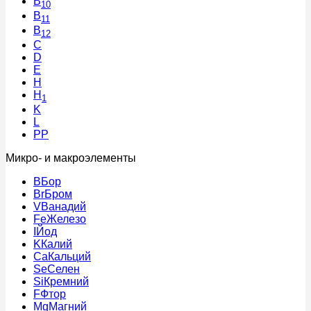
B
10
B
11
B
12
C
D
E
H
H
1
K
L
PP
Микро- и макроэлементы
B
Бор
Br
Бром
V
Ванадий
Fe
Железо
I
Йод
K
Калий
Ca
Кальций
Se
Селен
Si
Кремний
F
Фтор
Mg
Магний