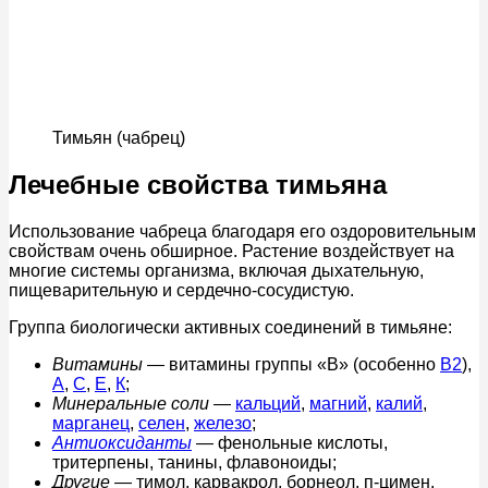
Тимьян (чабрец)
Лечебные свойства тимьяна
Использование чабреца благодаря его оздоровительным
свойствам очень обширное. Растение воздействует на
многие системы организма, включая дыхательную,
пищеварительную и сердечно-сосудистую.
Группа биологически активных соединений в тимьяне:
Витамины
— витамины группы «В» (особенно
В2
),
А
,
С
,
Е
,
К
;
Минеральные соли
—
кальций
,
магний
,
калий
,
марганец
,
селен
,
железо
;
Антиоксиданты
— фенольные кислоты,
тритерпены, танины, флавоноиды;
Другие
— тимол, карвакрол, борнеол, п-цимен.