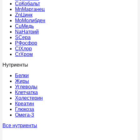
Co
Кобальт
Mn
Марганец
Zn
Цинк
Mo
Молибден
Cu
Медь
Na
Натрий
S
Сера
P
Фосфор
Cl
Хлор
Cr
Хром
Нутриенты
Белки
Жиры
Углеводы
Клетчатка
Холестерин
Креатин
Глюкоза
Омега-3
Все нутриенты