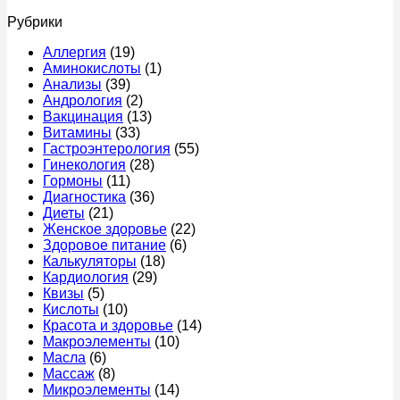
после
к
когда
–
нет
Рубрики
еды:
записи
срочно
прич
причины
Что
к
что
Аллергия
(19)
у
можно
врачу
это
Аминокислоты
(1)
женщин,
есть
мож
Анализы
(39)
что
перед
быт
Андрология
(2)
делать
колоноскопией
и
Вакцинация
(13)
и
за
когд
Витамины
(33)
когда
1
идти
Гастроэнтерология
(55)
идти
день
к
Гинекология
(28)
к
–
врач
Гормоны
(11)
врачу
меню,
Диагностика
(36)
продукты
Диеты
(21)
и
Женское здоровье
(22)
правила
Здоровое питание
(6)
питания
Калькуляторы
(18)
Кардиология
(29)
Квизы
(5)
Кислоты
(10)
Красота и здоровье
(14)
Макроэлементы
(10)
Масла
(6)
Массаж
(8)
Микроэлементы
(14)