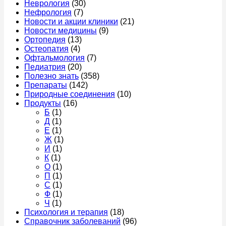
Неврология
(30)
Нефрология
(7)
Новости и акции клиники
(21)
Новости медицины
(9)
Ортопедия
(13)
Остеопатия
(4)
Офтальмология
(7)
Педиатрия
(20)
Полезно знать
(358)
Препараты
(142)
Природные соединения
(10)
Продукты
(16)
Б
(1)
Д
(1)
Е
(1)
Ж
(1)
И
(1)
К
(1)
О
(1)
П
(1)
С
(1)
Ф
(1)
Ч
(1)
Психология и терапия
(18)
Справочник заболеваний
(96)