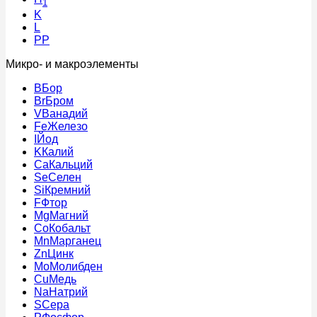
1
K
L
PP
Микро- и макроэлементы
B
Бор
Br
Бром
V
Ванадий
Fe
Железо
I
Йод
K
Калий
Ca
Кальций
Se
Селен
Si
Кремний
F
Фтор
Mg
Магний
Co
Кобальт
Mn
Марганец
Zn
Цинк
Mo
Молибден
Cu
Медь
Na
Натрий
S
Сера