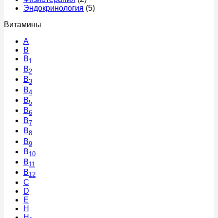
Эндокринология
(5)
Витамины
A
В
B
1
B
2
B
3
B
4
B
5
B
6
B
7
B
8
B
9
B
10
B
11
B
12
C
D
E
H
H