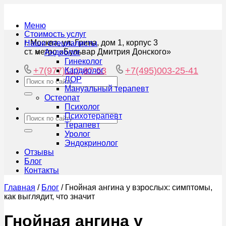
Меню
Стоимость услуг
г. Москва, ул. Грина, дом 1, корпус 3
Наши специалисты
ст. метро «Бульвар Дмитрия Донского»
Андролог
Гинеколог
+7(977)117-87-53
+7(495)003-25-41
Кардиолог
ЛОР
Мануальный терапевт
Остеопат
Психолог
Психотерапевт
Терапевт
Уролог
Эндокринолог
Отзывы
Блог
Контакты
Главная
/
Блог
/
Гнойная ангина у взрослых: симптомы,
как выглядит, что значит
Гнойная ангина у