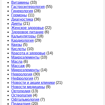
Витамины
(33)
когда
1
идти
Гастроэнтерология
(55)
идти
день
к
Гинекология
(28)
к
–
врач
Гормоны
(11)
врачу
меню,
Диагностика
(36)
продукты
Диеты
(21)
и
Женское здоровье
(22)
правила
Здоровое питание
(6)
питания
Калькуляторы
(18)
Кардиология
(29)
Квизы
(5)
Кислоты
(10)
Красота и здоровье
(14)
Макроэлементы
(10)
Масла
(6)
Массаж
(8)
Микроэлементы
(14)
Неврология
(30)
Нефрология
(7)
Новости и акции клиники
(21)
Новости медицины
(9)
Ортопедия
(13)
Остеопатия
(4)
Офтальмология
(7)
Педиатрия
(20)