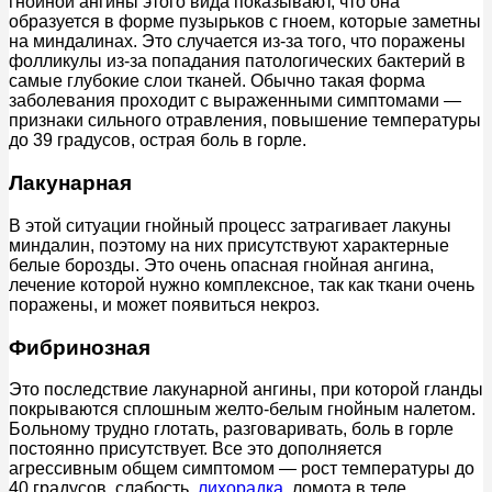
гнойной ангины этого вида показывают, что она
образуется в форме пузырьков с гноем, которые заметны
на миндалинах. Это случается из-за того, что поражены
фолликулы из-за попадания патологических бактерий в
самые глубокие слои тканей. Обычно такая форма
заболевания проходит с выраженными симптомами —
признаки сильного отравления, повышение температуры
до 39 градусов, острая боль в горле.
Лакунарная
В этой ситуации гнойный процесс затрагивает лакуны
миндалин, поэтому на них присутствуют характерные
белые борозды. Это очень опасная гнойная ангина,
лечение которой нужно комплексное, так как ткани очень
поражены, и может появиться некроз.
Фибринозная
Это последствие лакунарной ангины, при которой гланды
покрываются сплошным желто-белым гнойным налетом.
Больному трудно глотать, разговаривать, боль в горле
постоянно присутствует. Все это дополняется
агрессивным общем симптомом — рост температуры до
40 градусов, слабость,
лихорадка
, ломота в теле.