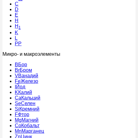
C
D
E
H
H
1
K
L
PP
Микро- и макроэлементы
B
Бор
Br
Бром
V
Ванадий
Fe
Железо
I
Йод
K
Калий
Ca
Кальций
Se
Селен
Si
Кремний
F
Фтор
Mg
Магний
Co
Кобальт
Mn
Марганец
Zn
Цинк