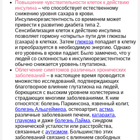
Повышение чувствительности клеток к действию
инсулина
– что способствует естественному
снижению уровня сахара в крови.
Инсулинорезистентность со временем может
привести к развитию диабета типа 2.
Сенсибилизация клеток к действию инсулина
позволяет гормону «открыть» пути для глюкозы
(сахара) в клетках. Затем
глюкоза
попадает в клетку
и преобразуется в необходимую энергию. Однако
его уровень в крови падает. Было замечено, что у
людей со склонностью к инсулинорезистентности
обычно снижается уровень глутатиона.
Облегчение симптомов различных хронических
заболеваний
– в настоящее время проводится
множество исследований, подтверждающих
благотворное влияние глутатиона на людей,
борющихся с высоким уровнем холестерина и
страдающих многими заболеваниями. К ним
относятся: болезнь Паркинсона, язвенный колит,
болезнь Альцгеймера
, остеоартрит,
астма
,
различные заболевания печени,
катаракта
,
глаукома
и даже
болезнь Лайма
, синдром
хронической усталости или расстройства,
связанные с
аутизмом
. Большинство этих
заболеваний связано с влиянием свободных