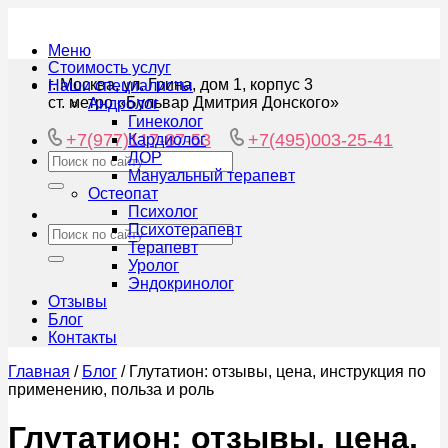
Меню
Стоимость услуг
г. Москва, ул. Грина, дом 1, корпус 3
Наши специалисты
ст. метро «Бульвар Дмитрия Донского»
Андролог
Гинеколог
+7(977)117-87-53
+7(495)003-25-41
Кардиолог
ЛОР
Мануальный терапевт
Остеопат
Психолог
Психотерапевт
Терапевт
Уролог
Эндокринолог
Отзывы
Блог
Контакты
Главная
/
Блог
/
Глутатион: отзывы, цена, инструкция по
применению, польза и роль
Глутатион: отзывы, цена,