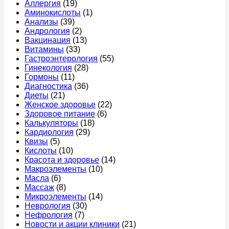
Аллергия
(19)
у
можно
врачу
это
Аминокислоты
(1)
женщин,
есть
мож
Анализы
(39)
что
перед
быт
Андрология
(2)
делать
колоноскопией
и
Вакцинация
(13)
и
за
когд
Витамины
(33)
когда
1
идти
Гастроэнтерология
(55)
идти
день
к
Гинекология
(28)
к
–
врач
Гормоны
(11)
врачу
меню,
Диагностика
(36)
продукты
Диеты
(21)
и
Женское здоровье
(22)
правила
Здоровое питание
(6)
питания
Калькуляторы
(18)
Кардиология
(29)
Квизы
(5)
Кислоты
(10)
Красота и здоровье
(14)
Макроэлементы
(10)
Масла
(6)
Массаж
(8)
Микроэлементы
(14)
Неврология
(30)
Нефрология
(7)
Новости и акции клиники
(21)