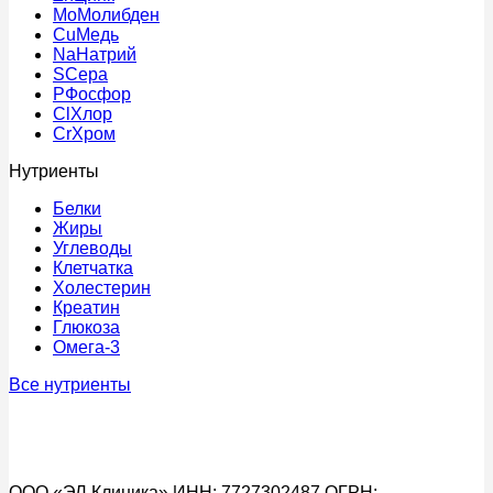
Mo
Молибден
Cu
Медь
Na
Натрий
S
Сера
P
Фосфор
Cl
Хлор
Cr
Хром
Нутриенты
Белки
Жиры
Углеводы
Клетчатка
Холестерин
Креатин
Глюкоза
Омега-3
Все нутриенты
ООО «ЭЛ Клиника» ИНН: 7727302487 ОГРН: