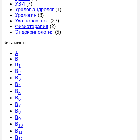
УЗИ
(7)
Уролог-андролог
(1)
Урология
(3)
Ухо, горло, нос
(27)
Физиотерапия
(2)
Эндокринология
(5)
Витамины
A
В
B
1
B
2
B
3
B
4
B
5
B
6
B
7
B
8
B
9
B
10
B
11
B
12