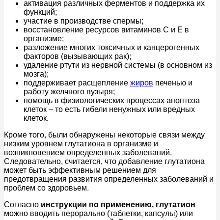
активация различных ферментов и поддержка их
функций;
участие в производстве спермы;
восстановление ресурсов витаминов C и E в
организме;
разложение многих токсичных и канцерогенных
факторов (вызывающих рак);
удаление ртути из нервной системы (в основном из
мозга);
поддерживает расщепление
жиров
печенью и
работу желчного пузыря;
помощь в физиологических процессах апоптоза
клеток – то есть гибели ненужных или вредных
клеток.
Кроме того, были обнаружены некоторые связи между
низким уровнем глутатиона в организме и
возникновением определенных заболеваний.
Следовательно, считается, что добавление глутатиона
может быть эффективным решением для
предотвращения развития определенных заболеваний и
проблем со здоровьем.
Согласно
инструкции по применению, глутатион
можно вводить перорально (таблетки, капсулы) или