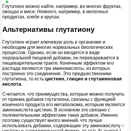
Глутатион можно найти, например, во многих фруктах,
овощах и мясе. Немного, например, в молочных
продуктах, хлебе и крупах.
Альтернативы глутатиону
Глутатион играет ключевую роль в организме и
необходим для многих нормальных биологических
процессов. Однако, если он вводится в виде
пероральной пищевой добавки, он переваривается в
пищеварительном тракте. Конечным эффектом его
распада являются три аминокислоты, из которых
построено это соединение. Это предшественники
глутатиона, то есть
цистеин, глицин и глутаминовая
кислота
.
Считается, что преимущества, которые можно получить
от приема добавок глутатиона, связаны с функцией
конечного продукта его метаболизма, которым является
аминокислота цистеин. В основном это связано с
положительными эффектами таких добавок. Именно
поэтому существует много мнений, что лучше
использовать добавки, содержащие эту аминокислоту –
цистеин в ацетилированной форме, то есть N-ацетил-L-