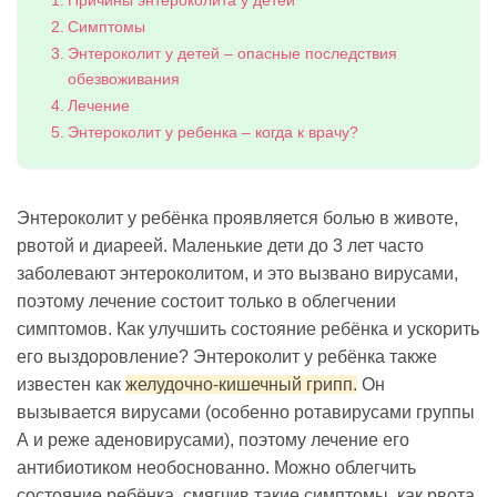
Причины энтероколита у детей
Симптомы
Энтероколит у детей – опасные последствия
обезвоживания
Лечение
Энтероколит у ребенка – когда к врачу?
Энтероколит у ребёнка проявляется болью в животе,
рвотой и диареей. Маленькие дети до 3 лет часто
заболевают энтероколитом, и это вызвано вирусами,
поэтому лечение состоит только в облегчении
симптомов. Как улучшить состояние ребёнка и ускорить
его выздоровление? Энтероколит у ребёнка также
известен как
желудочно-кишечный грипп.
Он
вызывается вирусами (особенно ротавирусами группы
А и реже аденовирусами), поэтому лечение его
антибиотиком необоснованно. Можно облегчить
состояние ребёнка, смягчив такие симптомы, как рвота,