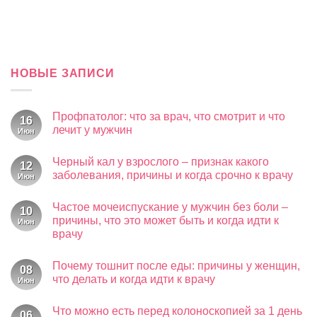
НОВЫЕ ЗАПИСИ
Профпатолог: что за врач, что смотрит и что
16
лечит у мужчин
Июн
Комментариев
к
нет
Черный кал у взрослого – признак какого
записи
12
Профпатолог:
заболевания, причины и когда срочно к врачу
Июн
что
за
Комментариев
к
врач,
нет
Частое мочеиспускание у мужчин без боли –
записи
что
10
Черный
смотрит
причины, что это может быть и когда идти к
Июн
кал
и
врачу
у
что
взрослого
лечит
Комментариев
–
у
к
нет
признак
мужчин
Почему тошнит после еды: причины у женщин,
записи
08
какого
Частое
что делать и когда идти к врачу
Июн
заболевания,
мочеиспускание
причины
у
Комментариев
и
к
мужчин
нет
когда
Что можно есть перед колоноскопией за 1 день
записи
без
06