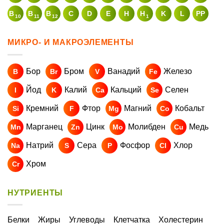
B
B
B
C
D
E
H
H
K
L
PP
10
11
12
1
МИКРО- И МАКРОЭЛЕМЕНТЫ
Бор
Бром
Ванадий
Железо
B
Br
V
Fe
Йод
Калий
Кальций
Селен
I
K
Ca
Se
Кремний
Фтор
Магний
Кобальт
Si
F
Mg
Co
Марганец
Цинк
Молибден
Медь
Mn
Zn
Mo
Cu
Натрий
Сера
Фосфор
Хлор
Na
S
P
Cl
Хром
Cr
НУТРИЕНТЫ
Белки
Жиры
Углеводы
Клетчатка
Холестерин