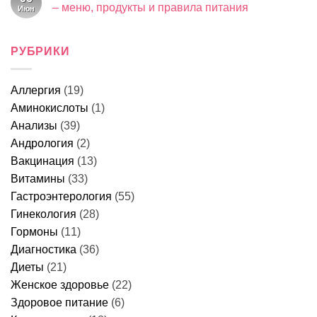
срочно
Почему
боли
– меню, продукты и правила питания
Июн
к
тошнит
–
врачу
после
Комментариев
причины,
к
еды:
нет
что
записи
причины
это
Что
РУБРИКИ
у
может
можно
женщин,
быть
есть
что
и
перед
делать
когда
колоноскопией
и
идти
Аллергия
(19)
за
когда
к
1
идти
врачу
Аминокислоты
(1)
день
к
–
врачу
Анализы
(39)
меню,
продукты
Андрология
(2)
и
Вакцинация
(13)
правила
питания
Витамины
(33)
Гастроэнтерология
(55)
Гинекология
(28)
Гормоны
(11)
Диагностика
(36)
Диеты
(21)
Женское здоровье
(22)
Здоровое питание
(6)