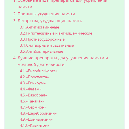
Основные виды препаратов для укрепления
памяти
Причины ухудшения памяти
Лекарства, ухудшающие память
Антигистаминные
Гипотензивные и антиишемические
Противосудорожные
Снотворные и седативные
Антибактериальные
Лучшие препараты для улучшения памяти и
мозговой деятельности
«Билобил Форте»
«Проспекта»
«Гинкоум»
«Фезам»
«Вазобрал»
«Танакан»
«Сермион»
«Церебролизин»
«Циннаризин»
«Кавинтон»