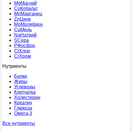
Mg
Магний
Co
Кобальт
Mn
Марганец
Zn
Цинк
Mo
Молибден
Cu
Медь
Na
Натрий
S
Сера
P
Фосфор
Cl
Хлор
Cr
Хром
Нутриенты
Белки
Жиры
Углеводы
Клетчатка
Холестерин
Креатин
Глюкоза
Омега-3
Все нутриенты