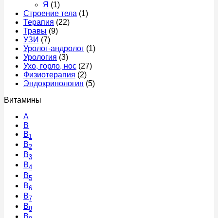
Я
(1)
Строение тела
(1)
Терапия
(22)
Травы
(9)
УЗИ
(7)
Уролог-андролог
(1)
Урология
(3)
Ухо, горло, нос
(27)
Физиотерапия
(2)
Эндокринология
(5)
Витамины
A
В
B
1
B
2
B
3
B
4
B
5
B
6
B
7
B
8
B