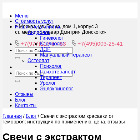
Меню
Стоимость услуг
г. Москва, ул. Грина, дом 1, корпус 3
Наши специалисты
ст. метро «Бульвар Дмитрия Донского»
Андролог
Гинеколог
+7(977)117-87-53
+7(495)003-25-41
Кардиолог
ЛОР
Мануальный терапевт
Остеопат
Психолог
Психотерапевт
Терапевт
Уролог
Эндокринолог
Отзывы
Блог
Контакты
Главная
/
Блог
/
Свечи с экстрактом красавки от
геморроя: инструкция по применению, цена, отзывы
Свечи с экстрактом