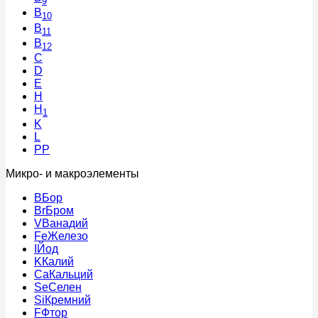
9
B
10
B
11
B
12
C
D
E
H
H
1
K
L
PP
Микро- и макроэлементы
B
Бор
Br
Бром
V
Ванадий
Fe
Железо
I
Йод
K
Калий
Ca
Кальций
Se
Селен
Si
Кремний
F
Фтор