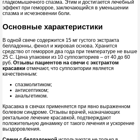
гладкомышечного спазма. Этим и достигается лечебный
эффект при геморрое, заключающийся в уменьшении
спазма и исчезновении боли.
Основные характеристики
В одной свече содержится 15 мг густого экстракта
белладонны, фенол и жировая основа. Хранится
средство от геморроя два года при температуре не выше
25 С. Цена упаковки из 10 суппозиториев – от 40 до 60
руб.
Отзывы пациентов на свечи с экстрактом
красавки
отмечают, что суппозитории является
качественным:
спазмолитиком;
антисептиком;
анальгетиком.
Красавка в свечах применяется при явно выраженном
болевом синдроме. Отзывы врачей, назначающих
ректальное лечение красавкой, подтверждают
положительную динамику от такого лечения и ускорение
выздоровления.
Свечи с белладонной
используются не только в