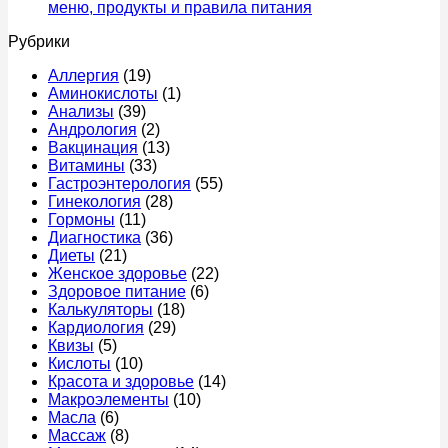
тошнит
и
бол
Комментариев
меню, продукты и правила питания
после
к
когда
–
нет
Рубрики
еды:
записи
срочно
прич
причины
Что
к
что
Аллергия
(19)
у
можно
врачу
это
Аминокислоты
(1)
женщин,
есть
мож
Анализы
(39)
что
перед
быт
Андрология
(2)
делать
колоноскопией
и
Вакцинация
(13)
и
за
когд
Витамины
(33)
когда
1
идти
Гастроэнтерология
(55)
идти
день
к
Гинекология
(28)
к
–
врач
Гормоны
(11)
врачу
меню,
Диагностика
(36)
продукты
Диеты
(21)
и
Женское здоровье
(22)
правила
Здоровое питание
(6)
питания
Калькуляторы
(18)
Кардиология
(29)
Квизы
(5)
Кислоты
(10)
Красота и здоровье
(14)
Макроэлементы
(10)
Масла
(6)
Массаж
(8)