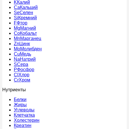
K
Калий
Ca
Кальций
Se
Селен
Si
Кремний
F
Фтор
Mg
Магний
Co
Кобальт
Mn
Марганец
Zn
Цинк
Mo
Молибден
Cu
Медь
Na
Натрий
S
Сера
P
Фосфор
Cl
Хлор
Cr
Хром
Нутриенты
Белки
Жиры
Углеводы
Клетчатка
Холестерин
Креатин