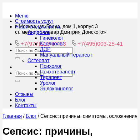
Меню
Стоимость услуг
г. Москва, ул. Грина, дом 1, корпус 3
Наши специалисты
ст. метро «Бульвар Дмитрия Донского»
Андролог
Гинеколог
+7(977)117-87-53
+7(495)003-25-41
Кардиолог
ЛОР
Мануальный терапевт
Остеопат
Психолог
Психотерапевт
Терапевт
Уролог
Эндокринолог
Отзывы
Блог
Контакты
Главная
/
Блог
/
Сепсис: причины, симптомы, осложнения
Сепсис: причины,