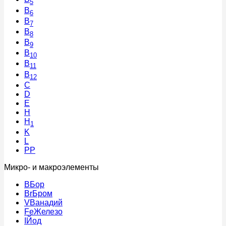
5
B
6
B
7
B
8
B
9
B
10
B
11
B
12
C
D
E
H
H
1
K
L
PP
Микро- и макроэлементы
B
Бор
Br
Бром
V
Ванадий
Fe
Железо
I
Йод