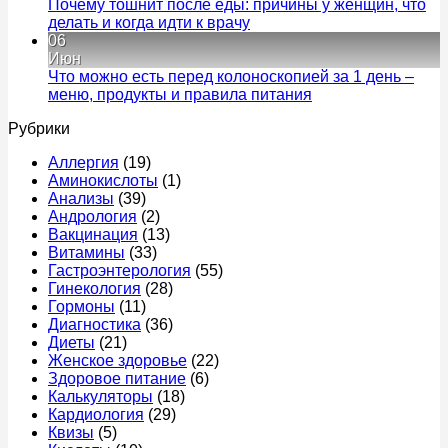
лечит
–
Час
Почему тошнит после еды: причины у женщин, что
у
признак
моче
Комментариев
делать и когда идти к врачу
мужчин
к
какого
у
нет
06
записи
заболев
муж
Июн
Почему
причин
без
Что можно есть перед колоноскопией за 1 день –
тошнит
и
бол
Комментариев
меню, продукты и правила питания
после
к
когда
–
нет
Рубрики
еды:
записи
срочно
прич
причины
Что
к
что
Аллергия
(19)
у
можно
врачу
это
Аминокислоты
(1)
женщин,
есть
мож
Анализы
(39)
что
перед
быт
Андрология
(2)
делать
колоноскопией
и
Вакцинация
(13)
и
за
когд
Витамины
(33)
когда
1
идти
Гастроэнтерология
(55)
идти
день
к
Гинекология
(28)
к
–
врач
Гормоны
(11)
врачу
меню,
Диагностика
(36)
продукты
Диеты
(21)
и
Женское здоровье
(22)
правила
Здоровое питание
(6)
питания
Калькуляторы
(18)
Кардиология
(29)
Квизы
(5)