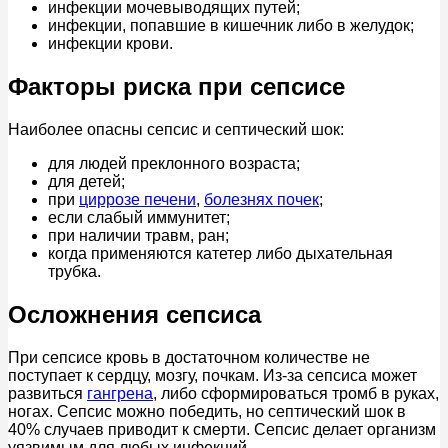
инфекции мочевыводящих путей;
инфекции, попавшие в кишечник либо в желудок;
инфекции крови.
Факторы риска при сепсисе
Наиболее опасны сепсис и септический шок:
для людей преклонного возраста;
для детей;
при
циррозе печени
,
болезнях почек
;
если слабый иммунитет;
при наличии травм, ран;
когда применяются катетер либо дыхательная
трубка.
Осложнения сепсиса
При сепсисе кровь в достаточном количестве не
поступает к сердцу, мозгу, почкам. Из-за сепсиса может
развиться
гангрена
, либо сформироваться тромб в руках,
ногах. Сепсис можно победить, но септический шок в
40% случаев приводит к смерти. Сепсис делает организм
уязвимым для любых инфекций.