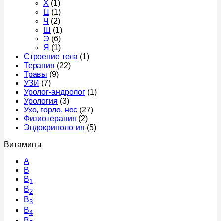
Х
(1)
Ц
(1)
Ч
(2)
Ш
(1)
Э
(6)
Я
(1)
Строение тела
(1)
Терапия
(22)
Травы
(9)
УЗИ
(7)
Уролог-андролог
(1)
Урология
(3)
Ухо, горло, нос
(27)
Физиотерапия
(2)
Эндокринология
(5)
Витамины
A
В
B
1
B
2
B
3
B
4
B