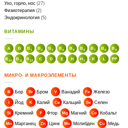
Ухо, горло, нос
(27)
Физиотерапия
(2)
Эндокринология
(5)
ВИТАМИНЫ
A
В
B
B
B
B
B
B
B
B
B
1
2
3
4
5
6
7
8
9
B
B
B
C
D
E
H
H
K
L
PP
10
11
12
1
МИКРО- И МАКРОЭЛЕМЕНТЫ
Бор
Бром
Ванадий
Железо
B
Br
V
Fe
Йод
Калий
Кальций
Селен
I
K
Ca
Se
Кремний
Фтор
Магний
Кобальт
Si
F
Mg
Co
Марганец
Цинк
Молибден
Медь
Mn
Zn
Mo
Cu