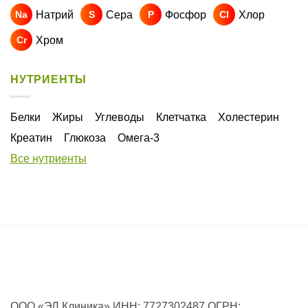
Натрий
Сера
Фосфор
Хлор
Na
S
P
Cl
Хром
Cr
НУТРИЕНТЫ
Белки
Жиры
Углеводы
Клетчатка
Холестерин
Креатин
Глюкоза
Омега-3
Все нутриенты
ООО «ЭЛ Клиника» ИНН: 7727302487 ОГРН: