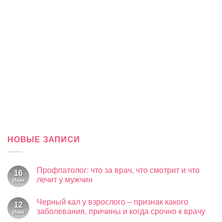
НОВЫЕ ЗАПИСИ
Профпатолог: что за врач, что смотрит и что
16
лечит у мужчин
Июн
Комментариев
к
нет
Черный кал у взрослого – признак какого
записи
12
Профпатолог:
заболевания, причины и когда срочно к врачу
Июн
что
за
Комментариев