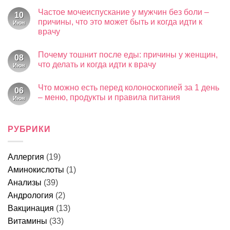
к
врач,
нет
Частое мочеиспускание у мужчин без боли –
записи
что
10
Черный
смотрит
причины, что это может быть и когда идти к
Июн
кал
и
врачу
у
что
взрослого
лечит
Комментариев
–
у
к
нет
признак
мужчин
Почему тошнит после еды: причины у женщин,
записи
08
какого
Частое
что делать и когда идти к врачу
Июн
заболевания,
мочеиспускание
причины
у
Комментариев
и
к
мужчин
нет
когда
Что можно есть перед колоноскопией за 1 день
записи
без
06
срочно
Почему
боли
– меню, продукты и правила питания
Июн
к
тошнит
–
врачу
после
Комментариев
причины,
к
еды:
нет
что
записи
причины
это
Что
РУБРИКИ
у
может
можно
женщин,
быть
есть
что
и
перед
делать
когда
колоноскопией
и
идти
Аллергия
(19)
за
когда
к
1
идти
врачу
Аминокислоты
(1)
день
к
–
врачу
Анализы
(39)
меню,
продукты
Андрология
(2)
и
Вакцинация
(13)
правила
питания
Витамины
(33)