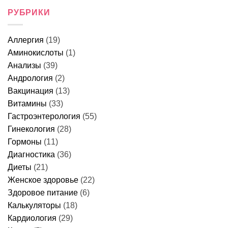
записи
причины
это
Что
РУБРИКИ
у
может
можно
женщин,
быть
есть
что
и
перед
делать
когда
колоноскопией
и
идти
Аллергия
(19)
за
когда
к
1
идти
врачу
Аминокислоты
(1)
день
к
–
врачу
Анализы
(39)
меню,
продукты
Андрология
(2)
и
Вакцинация
(13)
правила
питания
Витамины
(33)
Гастроэнтерология
(55)
Гинекология
(28)
Гормоны
(11)
Диагностика
(36)
Диеты
(21)
Женское здоровье
(22)
Здоровое питание
(6)
Калькуляторы
(18)
Кардиология
(29)