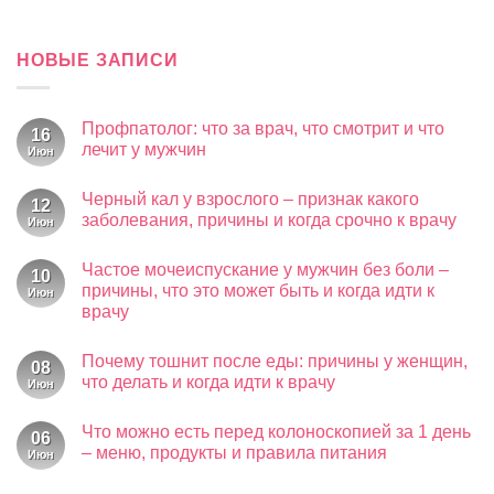
НОВЫЕ ЗАПИСИ
Профпатолог: что за врач, что смотрит и что
16
лечит у мужчин
Июн
Комментариев
к
нет
Черный кал у взрослого – признак какого
записи
12
Профпатолог:
заболевания, причины и когда срочно к врачу
Июн
что
за
Комментариев
к
врач,
нет
Частое мочеиспускание у мужчин без боли –
записи
что
10
Черный
смотрит
причины, что это может быть и когда идти к
Июн
кал
и
врачу
у
что
взрослого
лечит
Комментариев
–
у
к
нет
признак
мужчин
Почему тошнит после еды: причины у женщин,
записи
08
какого
Частое
что делать и когда идти к врачу
Июн
заболевания,
мочеиспускание
причины
у
Комментариев
и
к
мужчин
нет
когда
Что можно есть перед колоноскопией за 1 день
записи
без
06
срочно
Почему
боли
– меню, продукты и правила питания
Июн
к
тошнит
–
врачу
после
Комментариев
причины,
к
еды:
нет
что