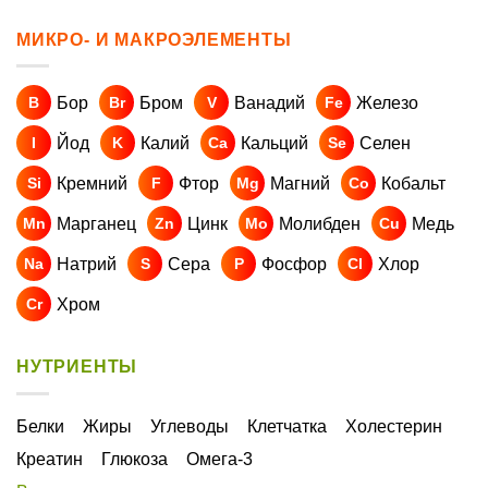
МИКРО- И МАКРОЭЛЕМЕНТЫ
Бор
Бром
Ванадий
Железо
B
Br
V
Fe
Йод
Калий
Кальций
Селен
I
K
Ca
Se
Кремний
Фтор
Магний
Кобальт
Si
F
Mg
Co
Марганец
Цинк
Молибден
Медь
Mn
Zn
Mo
Cu
Натрий
Сера
Фосфор
Хлор
Na
S
P
Cl
Хром
Cr
НУТРИЕНТЫ
Белки
Жиры
Углеводы
Клетчатка
Холестерин
Креатин
Глюкоза
Омега-3