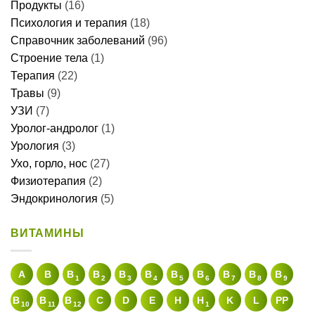
Продукты
(16)
Психология и терапия
(18)
Справочник заболеваний
(96)
Строение тела
(1)
Терапия
(22)
Травы
(9)
УЗИ
(7)
Уролог-андролог
(1)
Урология
(3)
Ухо, горло, нос
(27)
Физиотерапия
(2)
Эндокринология
(5)
ВИТАМИНЫ
A
В
B
B
B
B
B
B
B
B
B
1
2
3
4
5
6
7
8
9
B
B
B
C
D
E
H
H
K
L
PP
10
11
12
1