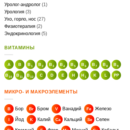
Четверг
08:00-21:00
Пятница
08:00-21:00
Суббота
09:00-20:00
Воскресенье
09:00-20:00
ВСЯ ИНФОРМАЦИЯ НА САЙТЕ EL-KLINIKA.RU НОСИТ СПРАВОЧНЫЙ
ХАРАКТЕР И НИ В КОЕМ СЛУЧАЕ НЕ ЯВЛЯЕТСЯ ПУБЛИЧНОЙ
ОФЕРТОЙ. ТОЧНАЯ И АКТУАЛЬНАЯ СТОИМОСТЬ, А ТАКЖЕ
ИНФОРМАЦИЯ О НАЛИЧИИ — ОБЯЗАТЕЛЬНО УТОЧНЯЕТСЯ ПО
ТЕЛЕФОНУ!
Повторной консультацией является консультация, проведенная в
течение 30 дней от первичной консультации. Материалы, размещенные
на данной странице, носят информационный характер и
предназначены для образовательных целей. Посетители сайта не
должны использовать их в качестве медицинских рекомендаций.
Определение диагноза и выбор методики лечения остается
исключительной прерогативой вашего лечащего врача! ООО "ЭЛ