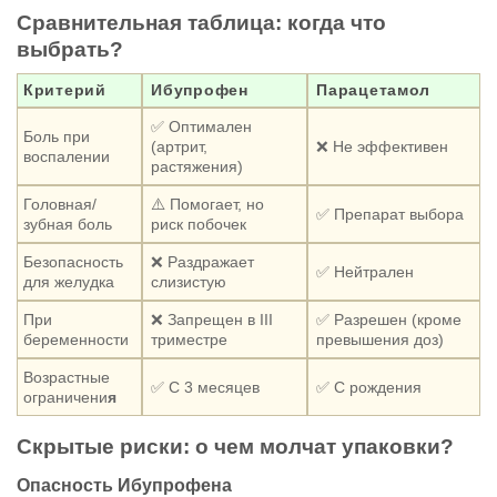
Сравнительная таблица: когда что
выбрать?
Критерий
Ибупрофен
Парацетамол
✅ Оптимален
Боль при
(артрит,
❌ Не эффективен
воспалении
растяжения)
Головная/
⚠️ Помогает, но
✅ Препарат выбора
зубная боль
риск побочек
Безопасность
❌ Раздражает
✅ Нейтрален
для желудка
слизистую
При
❌ Запрещен в III
✅ Разрешен (кроме
беременности
триместре
превышения доз)
Возрастные
✅ С 3 месяцев
✅ С рождения
ограничени
я
Скрытые риски: о чем молчат упаковки?
Опасность Ибупрофена