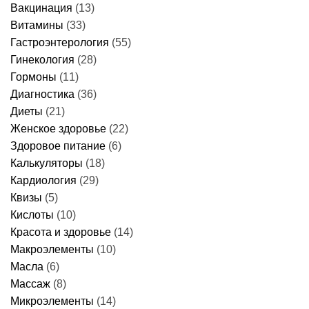
ООО «ЭЛ Клиника» ИНН: 7727302487 ОГРН:
5167746226841 Лицензия № ЛО-77-01-017490 от 8
февраля 2019г.
ЛИЦЕНЗИЯ
ОТЗЫВЫ
Оставьте, пожалуйста, свой отзыв на одном из
следующих ресурсов