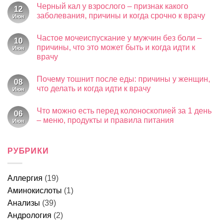
Бор
Бром
Ванадий
Железо
B
Br
V
Fe
Йод
Калий
Кальций
Селен
I
K
Ca
Se
Кремний
Фтор
Магний
Кобальт
Si
F
Mg
Co
Марганец
Цинк
Молибден
Медь
Mn
Zn
Mo
Cu
Натрий
Сера
Фосфор
Хлор
Na
S
P
Cl
Хром
Cr
НУТРИЕНТЫ
Белки
Жиры
Углеводы
Клетчатка
Холестерин
Креатин
Глюкоза
Омега-3
Все нутриенты