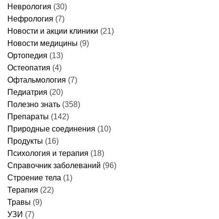
+7(977)117-87-53
г. Москва, ул.Грина, д.1, корп.3
ст. метро «Бульвар Дмитрия Донского»
info@el-klinika.ru
ВРЕМЯ РАБОТЫ
Понедельник
08:00-21:00
Вторник
08:00-21:00
Среда
08:00-21:00