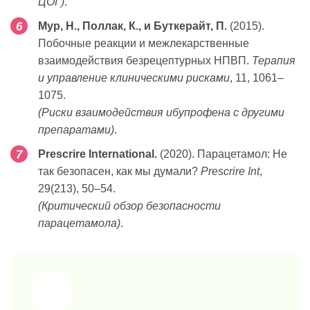
ЦОГ)
.
Мур, Н., Поллак, К., и Буткерайт, П.
(2015).
Побочные реакции и межлекарственные
взаимодействия безрецептурных НПВП.
Терапия
и управление клиническими рисками
, 11, 1061–
1075.
(Риски взаимодействия ибупрофена с другими
препаратами)
.
Prescrire International.
(2020). Парацетамол: Не
так безопасен, как мы думали?
Prescrire Int
,
29(213), 50–54.
(Критический обзор безопасности
парацетамола)
.