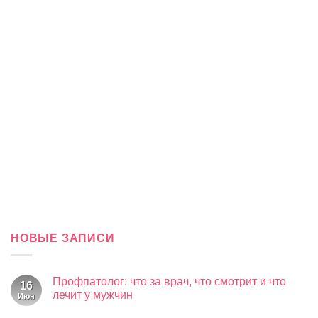
Строение тела
(1)
Терапия
(22)
Травы
(9)
УЗИ
(7)
Уролог-андролог
(1)
Урология
(3)
Ухо, горло, нос
(27)
Физиотерапия
(2)
Эндокринология
(5)
ВИТАМИНЫ
A
В
B
B
B
B
B
B
B
B
B
1
2
3
4
5
6
7
8
9
B
B
B
C
D
E
H
H
K
L
PP
10
11
12
1
МИКРО- И МАКРОЭЛЕМЕНТЫ