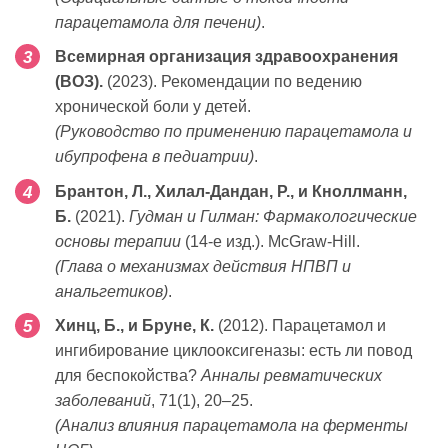
парацетамола для печени)
.
Всемирная организация здравоохранения
(ВОЗ).
(2023). Рекомендации по ведению
хронической боли у детей.
(Руководство по применению парацетамола и
ибупрофена в педиатрии)
.
Брантон, Л., Хилал-Дандан, Р., и Кноллманн,
Б.
(2021).
Гудман и Гилман: Фармакологические
основы терапии
(14-е изд.). McGraw-Hill.
(Глава о механизмах действия НПВП и
анальгетиков)
.
Хинц, Б., и Бруне, К.
(2012). Парацетамол и
ингибирование циклооксигеназы: есть ли повод
для беспокойства?
Анналы ревматических
заболеваний
, 71(1), 20–25.
(Анализ влияния парацетамола на ферменты