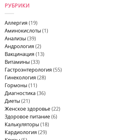
записи
причины
это
РУБРИКИ
Что
у
может
можно
женщин,
быть
есть
что
и
перед
делать
когда
колоноскопией
и
Аллергия
(19)
идти
за
когда
к
1
Аминокислоты
(1)
идти
врачу
день
к
Анализы
(39)
–
врачу
меню,
Андрология
(2)
продукты
и
Вакцинация
(13)
правила
питания
Витамины
(33)
Гастроэнтерология
(55)
Гинекология
(28)
Гормоны
(11)
Диагностика
(36)
Диеты
(21)
Женское здоровье
(22)
Здоровое питание
(6)
Калькуляторы
(18)
Кардиология
(29)
Квизы
(5)