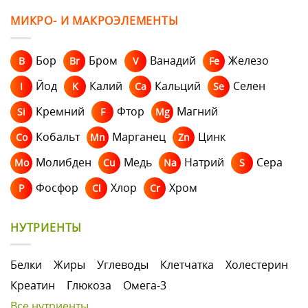
МИКРО- И МАКРОЭЛЕМЕНТЫ
Бор
Бром
Ванадий
Железо
B
Br
V
Fe
Йод
Калий
Кальций
Селен
I
K
Ca
Se
Кремний
Фтор
Магний
Si
F
Mg
Кобальт
Марганец
Цинк
Co
Mn
Zn
Молибден
Медь
Натрий
Сера
Mo
Cu
Na
S
Фосфор
Хлор
Хром
P
Cl
Cr
НУТРИЕНТЫ
Белки
Жиры
Углеводы
Клетчатка
Холестерин
Креатин
Глюкоза
Омега-3
Все нутриенты