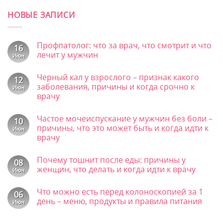
НОВЫЕ ЗАПИСИ
Профпатолог: что за врач, что смотрит и что
16
лечит у мужчин
Июн
Комментариев
к
нет
Черный кал у взрослого – признак какого
записи
12
Профпатолог:
заболевания, причины и когда срочно к
Июн
что
врачу
за
врач,
Комментариев
что
к
нет
смотрит
Частое мочеиспускание у мужчин без боли –
записи
10
и
Черный
причины, что это может быть и когда идти к
Июн
что
кал
врачу
лечит
у
у
взрослого
Комментариев
мужчин
–
к
нет
признак
Почему тошнит после еды: причины у
записи
08
какого
Частое
женщин, что делать и когда идти к врачу
Июн
заболевания,
мочеиспускание
причины
у
Комментариев
и
к
мужчин
нет
Что можно есть перед колоноскопией за 1
когда
записи
06
без
срочно
Почему
боли
день – меню, продукты и правила питания
Июн
к
тошнит
–
врачу
после
Комментариев
причины,
к
еды:
нет
что