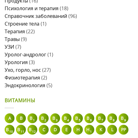
Продукты
(16)
Психология и терапия
(18)
Справочник заболеваний
(96)
Строение тела
(1)
Терапия
(22)
Травы
(9)
УЗИ
(7)
Уролог-андролог
(1)
Урология
(3)
Ухо, горло, нос
(27)
Физиотерапия
(2)
Эндокринология
(5)
ВИТАМИНЫ
A
В
B
B
B
B
B
B
B
B
B
1
2
3
4
5
6
7
8
9
B
B
B
C
D
E
H
H
K
L
PP
10
11
12
1