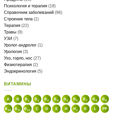
Психология и терапия
(18)
Справочник заболеваний
(96)
Строение тела
(1)
Терапия
(22)
Травы
(9)
УЗИ
(7)
Уролог-андролог
(1)
Урология
(3)
Ухо, горло, нос
(27)
Физиотерапия
(2)
Эндокринология
(5)
ВИТАМИНЫ
A
В
B
B
B
B
B
B
B
B
B
1
2
3
4
5
6
7
8
9
B
B
B
C
D
E
H
H
K
L
PP
10
11
12
1