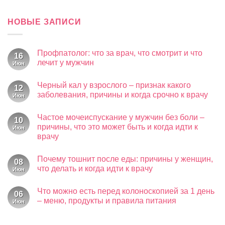
НОВЫЕ ЗАПИСИ
Профпатолог: что за врач, что смотрит и что
16
лечит у мужчин
Июн
Комментариев
к
нет
Черный кал у взрослого – признак какого
записи
12
Профпатолог:
заболевания, причины и когда срочно к врачу
Июн
что
за
Комментариев
к
врач,
нет
Частое мочеиспускание у мужчин без боли –
записи
что
10
Черный
смотрит
причины, что это может быть и когда идти к
Июн
кал
и
врачу
у
что
взрослого
лечит
Комментариев
–
у
к
нет
признак
мужчин
Почему тошнит после еды: причины у женщин,
записи
08
какого
Частое
что делать и когда идти к врачу
Июн
заболевания,
мочеиспускание
причины
у
Комментариев
и
к
мужчин
нет
когда
Что можно есть перед колоноскопией за 1 день
записи
без
06
срочно
Почему
боли
– меню, продукты и правила питания
Июн
к
тошнит
–
врачу
после
Комментариев
причины,
к
еды:
нет
что
записи
причины
это