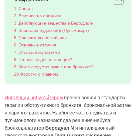
Состав
Влияние на организм
Действующие вещества в Беродуале
Вещество Будесонид (Пульмикорт)
Сравнительная таблица
Основные отличия
Отзывы покупателей
Что лучше для ингаляции?
Какое средство лучше при бронхите?
Коротко о главном
Ингаляции небулайзером
прочно вошли в стандарты
терапии обструктивного бронхита, бронхиальной астмы
и ларинготрахеитов. Наиболее часто педиатры и
пульмонологи назначают два решения-небула:
бронходилататор
Беродуал N
и ингаляционный
глюкокортикостероид
Пульмикорт суспензия
.