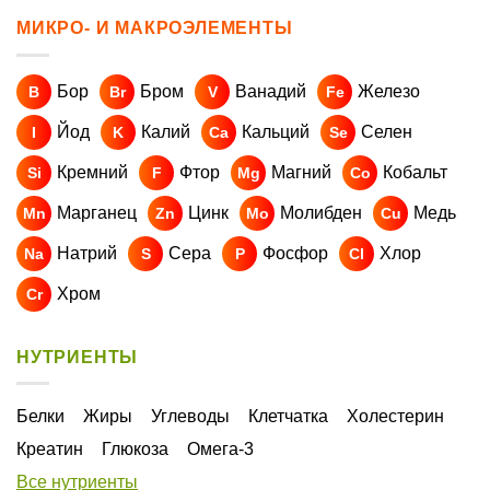
МИКРО- И МАКРОЭЛЕМЕНТЫ
Бор
Бром
Ванадий
Железо
B
Br
V
Fe
Йод
Калий
Кальций
Селен
I
K
Ca
Se
Кремний
Фтор
Магний
Кобальт
Si
F
Mg
Co
Марганец
Цинк
Молибден
Медь
Mn
Zn
Mo
Cu
Натрий
Сера
Фосфор
Хлор
Na
S
P
Cl
Хром
Cr
НУТРИЕНТЫ
Белки
Жиры
Углеводы
Клетчатка
Холестерин
Креатин
Глюкоза
Омега-3
Все нутриенты