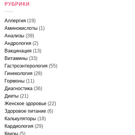
Что
РУБРИКИ
у
может
можно
женщин,
быть
есть
что
и
перед
делать
когда
колоноскопией
и
идти
Аллергия
(19)
за
когда
к
1
идти
врачу
Аминокислоты
(1)
день
к
–
врачу
Анализы
(39)
меню,
продукты
Андрология
(2)
и
Вакцинация
(13)
правила
питания
Витамины
(33)
Гастроэнтерология
(55)
Гинекология
(28)
Гормоны
(11)
Диагностика
(36)
Диеты
(21)
Женское здоровье
(22)
Здоровое питание
(6)
Калькуляторы
(18)
Кардиология
(29)
Квизы
(5)