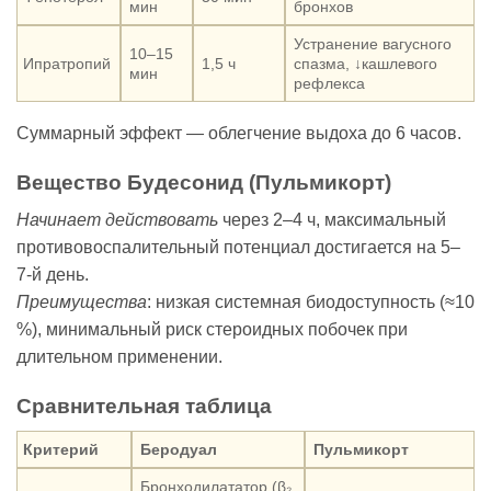
мин
бронхов
Устранение вагусного
10–15
Ипратропий
1,5 ч
спазма, ↓кашлевого
мин
рефлекса
Суммарный эффект — облегчение выдоха до 6 часов.
Вещество Будесонид (Пульмикорт)
Начинает действовать
через 2–4 ч, максимальный
противовоспалительный потенциал достигается на 5–
7-й день.
Преимущества
: низкая системная биодоступность (≈10
%), минимальный риск стероидных побочек при
длительном применении.
Сравнительная таблица
Критерий
Беродуал
Пульмикорт
Бронходилататор (β₂