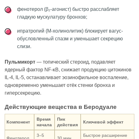
фенотерол (β₂-агонист) быстро расслабляет
гладкую мускулатуру бронхов;
ипратропий (М-холинолитик) блокирует вагус-
обусловленный спазм и уменьшает секрецию
слизи.
Пульмикорт
— топический стероид, подавляет
ядерный фактор NF-κB, снижает продукцию цитокинов
IL-4, IL-5, останавливает эозинофильное воспаление,
одновременно уменьшает отёк стенки бронха и
гиперсекрецию.
Действующие вещества в Беродуале
Время
Пик
Компонент
Ключевой эффект
начала
действия
3–5
Быстрое расширение
Фенотерол
30 мин