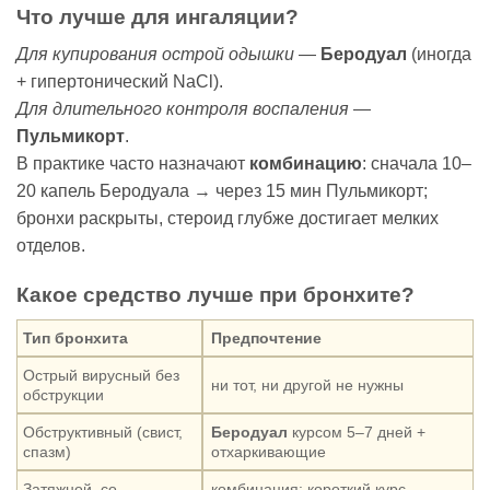
Что лучше для ингаляции?
Для купирования острой одышки
—
Беродуал
(иногда
+ гипертонический NaCl).
Для длительного контроля воспаления
—
Пульмикорт
.
В практике часто назначают
комбинацию
: сначала 10–
20 капель Беродуала → через 15 мин Пульмикорт;
бронхи раскрыты, стероид глубже достигает мелких
отделов.
Какое средство лучше при бронхите?
Тип бронхита
Предпочтение
Острый вирусный без
ни тот, ни другой не нужны
обструкции
Обструктивный (свист,
Беродуал
курсом 5–7 дней +
спазм)
отхаркивающие
Затяжной, со
комбинация: короткий курс