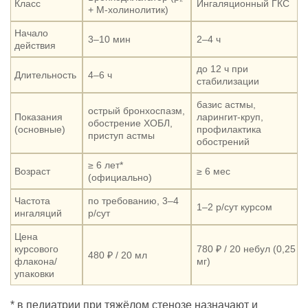
Класс
Ингаляционный ГКС
+ М-холинолитик)
Начало
3–10 мин
2–4 ч
действия
до 12 ч при
Длительность
4–6 ч
стабилизации
базис астмы,
острый бронхоспазм,
Показания
ларингит-круп,
обострение ХОБЛ,
(основные)
профилактика
приступ астмы
обострений
≥ 6 лет*
Возраст
≥ 6 мес
(официально)
Частота
по требованию, 3–4
1–2 р/сут курсом
ингаляций
р/сут
Цена
курсового
780 ₽ / 20 небул (0,25
480 ₽ / 20 мл
флакона/
мг)
упаковки
* в педиатрии при тяжёлом стенозе назначают и