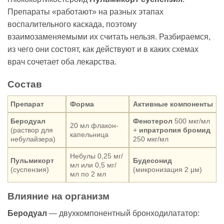
Препараты «работают» на разных этапах
воспалительного каскада, поэтому
взаимозаменяемыми их считать нельзя. Разбираемся,
из чего они состоят, как действуют и в каких схемах
врач сочетает оба лекарства.
Состав
Препарат
Форма
Активные компоненты
Беродуал
Фенотерол
500 мкг/мл
20 мл флакон-
(раствор для
+
ипратропия бромид
капельница
небулайзера)
250 мкг/мл
Небулы 0,25 мг/
Пульмикорт
Будесонид
мл или 0,5 мг/
(суспензия)
(микронизация 2 μм)
мл по 2 мл
Влияние на организм
Беродуал
— двухкомпонентный бронходилататор: