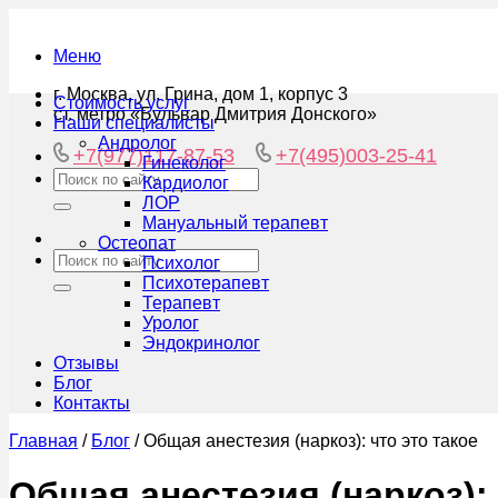
Меню
г. Москва, ул. Грина, дом 1, корпус 3
Стоимость услуг
ст. метро «Бульвар Дмитрия Донского»
Наши специалисты
Андролог
+7(977)117-87-53
+7(495)003-25-41
Гинеколог
Кардиолог
ЛОР
Мануальный терапевт
Остеопат
Психолог
Психотерапевт
Терапевт
Уролог
Эндокринолог
Отзывы
Блог
Контакты
Главная
/
Блог
/
Общая анестезия (наркоз): что это такое
Общая анестезия (наркоз): 