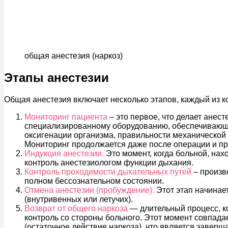
общая анестезия (наркоз)
Этапы анестезии
Общая анестезия включает несколько этапов, каждый из к
Мониторинг пациента
– это первое, что делает анес
специализированному оборудованию, обеспечивающе
оксигенации организма, правильности механической 
Мониторинг продолжается даже после операции и п
Индукция анестезии.
Это момент, когда больной, нах
контроль анестезиологом функции дыхания.
Контроль проходимости дыхательных путей
– произв
полном бессознательном состоянии.
Отмена анестезии (пробуждение).
Этот этап начинае
(внутривенных или летучих).
Возврат от общего наркоза
— длительный процесс, ко
контроль со стороны больного. Этот момент совпада
(остаточное действие наркоза), что является завер