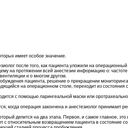
оторых имеет особое значение.
тезиолог после того, как пациента уложили на операционный
му на протяжении всей анестезии информацию о: частоте
вентиляции и о многом другом.
робуждения пациента, решение о прекращении мониторинг
одящийся на операционном столе, переходит из состояния 
одится с помощью ларингеальной маски или оротрахеальной
тся, когда операция закончена и анестезиолог принимает 
торый делится на два этапа. Первое, и самое главное, эт
ет с относительным возвращением пациента в состояние со
шающей стадией процесса пробуждения.