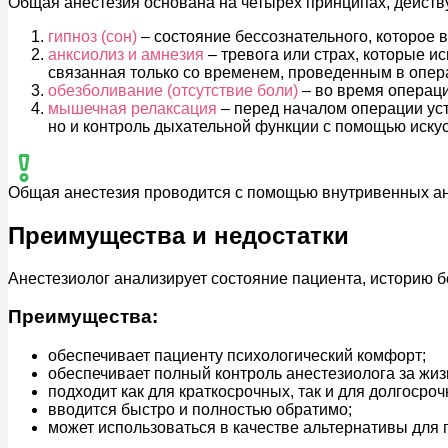
Общая анестезия основана на четырёх принципах, дейст
гипноз (сон)
– состояние бессознательного, которое 
анксиолиз и амнезия
– тревога или страх, которые и
связанная только со временем, проведенным в опер
обезболивание (отсутствие боли)
– во время операци
мышечная релаксация
– перед началом операции уст
но и контроль дыхательной функции с помощью искус
Общая анестезия проводится с помощью внутривенных ан
Преимущества и недостатки
Анестезиолог анализирует состояние пациента, историю б
Преимущества:
обеспечивает пациенту психологический комфорт;
обеспечивает полный контроль анестезиолога за жи
подходит как для краткосрочных, так и для долгосро
вводится быстро и полностью обратимо;
может использоваться в качестве альтернативы для 