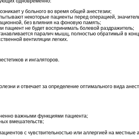
вующих одновременно:
возникает у больного во время общей анестезии;
спытывают некоторые пациенты перед операцией, значитель
ационной, без влияния на фоновую память;
и пациент не будет воспринимать болевой раздражитель;
анавливается паралич мышц, полностью обратимый в конце
ственной вентиляции легких.
естетиков и ингаляторов.
олезни и отвечает за определение оптимального вида анест
зненно важными функциями пациента;
чных вмешательств;
пациентов с чувствительностью или аллергией на местные а