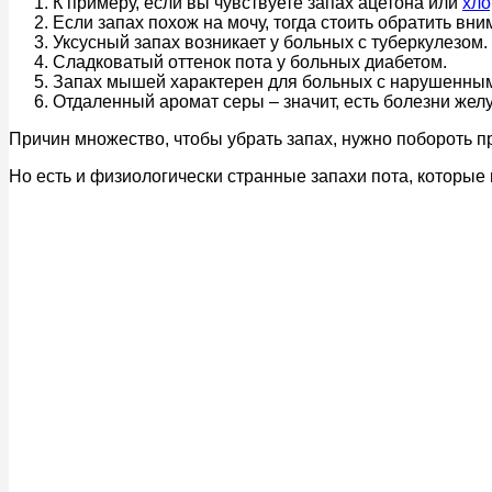
К примеру, если вы чувствуете запах ацетона или
хло
Если запах похож на мочу, тогда стоить обратить вн
Уксусный запах возникает у больных с туберкулезом.
Сладковатый оттенок пота у больных диабетом.
Запах мышей характерен для больных с нарушенны
Отдаленный аромат серы – значит, есть болезни желу
Причин множество, чтобы убрать запах, нужно побороть п
Но есть и физиологически странные запахи пота, которые м