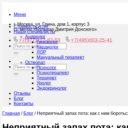
Меню
г. Москва, ул. Грина, дом 1, корпус 3
Стоимость услуг
ст. метро «Бульвар Дмитрия Донского»
Наши специалисты
Андролог
+7(977)117-87-53
+7(495)003-25-41
Гинеколог
Кардиолог
ЛОР
Мануальный терапевт
Остеопат
Психолог
Психотерапевт
Терапевт
Уролог
Эндокринолог
Отзывы
Блог
Контакты
Главная
/
Блог
/
Неприятный запах пота: как с ним бороть
Неприятный запах пота: ка