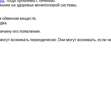
ра
, тогда проблема с печенью.
имание на здоровье мочеполовой системы.
м обменом веществ.
дка.
ричину его появления.
огут возникать периодически. Они могут возникать, если че