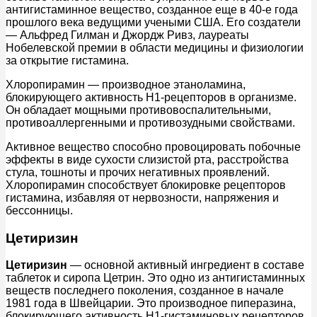
антигистаминное вещество, созданное еще в 40-е года
прошлого века ведущими учеными США. Его создатели
— Альфред Гилман и Джордж Ривз, лауреаты
Нобелевской премии в области медицины и физиологии
за открытие гистамина.
Хлоропирамин — производное этаноламина,
блокирующего активность Н1-рецепторов в организме.
Он обладает мощными противовоспалительными,
противоаллергенными и противозудными свойствами.
Активное вещество способно провоцировать побочные
эффекты в виде сухости слизистой рта, расстройства
стула, тошноты и прочих негативных проявлений.
Хлоропирамин способствует блокировке рецепторов
гистамина, избавляя от нервозности, напряжения и
бессонницы.
Цетиризин
Цетиризин
— основной активный ингредиент в составе
таблеток и сиропа Цетрин. Это одно из антигистаминных
веществ последнего поколения, созданное в начале
1981 года в Швейцарии. Это производное пиперазина,
блокирующего активность Н1-гистаминовых рецепторов.