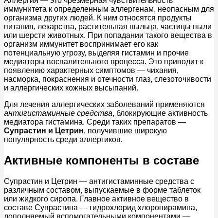
Аллергия — это чрезмерная чувствительность
иммунитета к определенным аллергенам, неопасным для
организма других людей. К ним относятся продукты
питания, лекарства, растительная пыльца, частицы пыли
или шерсти животных. При попадании такого вещества в
организм иммунитет воспринимает его как
потенциальную угрозу, выделяя гистамин и прочие
медиаторы воспалительного процесса. Это приводит к
появлению характерных симптомов — чихания,
насморка, покраснения и отечности глаз, слезоточивости
и аллергических кожных высыпаний.
Для лечения аллергических заболеваний применяются
антигистаминные средства
, блокирующие активность
медиатора гистамина. Среди таких препаратов —
Супрастин и Цетрин
, получившие широкую
популярность среди аллергиков.
Активные компоненты в составе
Супрастин и Цетрин — антигистаминные средства с
различным составом, выпускаемые в форме таблеток
или жидкого сиропа. Главное активное вещество в
составе Супрастина — гидрохлорид хлоропирамина,
дополняемый вспомогательными компонентами —