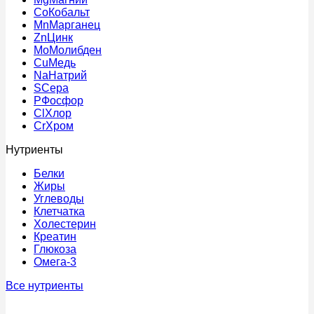
Co
Кобальт
Mn
Марганец
Zn
Цинк
Mo
Молибден
Cu
Медь
Na
Натрий
S
Сера
P
Фосфор
Cl
Хлор
Cr
Хром
Нутриенты
Белки
Жиры
Углеводы
Клетчатка
Холестерин
Креатин
Глюкоза
Омега-3
Все нутриенты