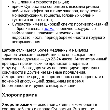
мышления и скорости реакции;
прием Супрастина сопряжен с высоким риском
побочных эффектов в виде запоров, нарушений
мочеиспускания, тошноты, головных болей и
сухости в полости рта;
Супрастин имеет широкий спектр противопоказаний
— бронхиальная
астма
, сердечно-сосудистые
заболевания, почечная и печеночная
недостаточность, период беременности и грудного
вскармливания.
Цетрин отличается более медленным началом
терапевтического воздействия, но оно сохраняется
значительно дольше — до 22-24 часов. Антигистаминный
препарат практически не проникает в нервные
структуры, благодаря чему не провоцирует приступы
сонливости и другие негативные проявления.
Лекарственное средство противопоказано пациентам с
почечной дисфункцией, женщинам во время
беременности и грудного вскармливания.
Хлоропирамин
Хлоропирамин
— основной активный компонент в
составе таблеток и сиропа Супрастин. Это первое