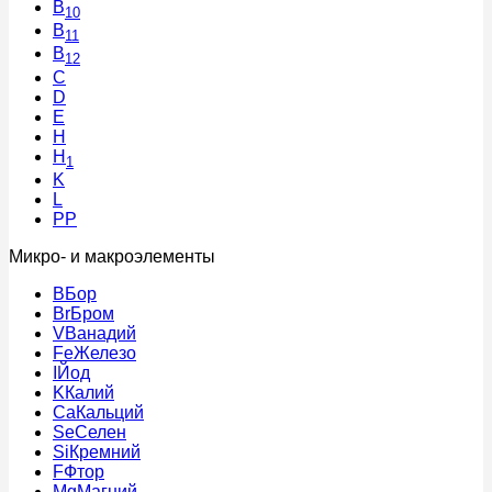
B
10
B
11
B
12
C
D
E
H
H
1
K
L
PP
Микро- и макроэлементы
B
Бор
Br
Бром
V
Ванадий
Fe
Железо
I
Йод
K
Калий
Ca
Кальций
Se
Селен
Si
Кремний
F
Фтор
Mg
Магний