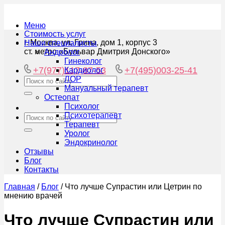
Меню
Стоимость услуг
г. Москва, ул. Грина, дом 1, корпус 3
Наши специалисты
ст. метро «Бульвар Дмитрия Донского»
Андролог
Гинеколог
+7(977)117-87-53
+7(495)003-25-41
Кардиолог
ЛОР
Мануальный терапевт
Остеопат
Психолог
Психотерапевт
Терапевт
Уролог
Эндокринолог
Отзывы
Блог
Контакты
Главная
/
Блог
/
Что лучше Супрастин или Цетрин по
мнению врачей
Что лучше Супрастин или