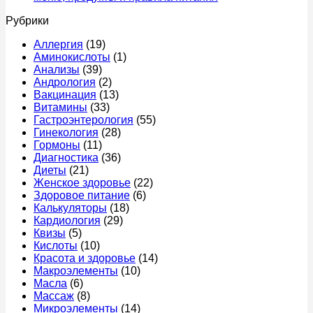
после
к
когда
–
нет
Рубрики
еды:
записи
срочно
прич
причины
Что
к
что
Аллергия
(19)
у
можно
врачу
это
Аминокислоты
(1)
женщин,
есть
мож
Анализы
(39)
что
перед
быт
Андрология
(2)
делать
колоноскопией
и
Вакцинация
(13)
и
за
когд
Витамины
(33)
когда
1
идти
Гастроэнтерология
(55)
идти
день
к
Гинекология
(28)
к
–
врач
Гормоны
(11)
врачу
меню,
Диагностика
(36)
продукты
Диеты
(21)
и
Женское здоровье
(22)
правила
Здоровое питание
(6)
питания
Калькуляторы
(18)
Кардиология
(29)
Квизы
(5)
Кислоты
(10)
Красота и здоровье
(14)
Макроэлементы
(10)
Масла
(6)
Массаж
(8)
Микроэлементы
(14)