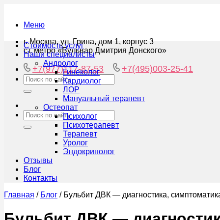
Меню
г. Москва, ул. Грина, дом 1, корпус 3
Стоимость услуг
ст. метро «Бульвар Дмитрия Донского»
Наши специалисты
Андролог
+7(977)117-87-53
+7(495)003-25-41
Гинеколог
Кардиолог
ЛОР
Мануальный терапевт
Остеопат
Психолог
Психотерапевт
Терапевт
Уролог
Эндокринолог
Отзывы
Блог
Контакты
Главная
/
Блог
/
Бульбит ДВК — диагностика, симптоматик
Бульбит ДВК — диагностик