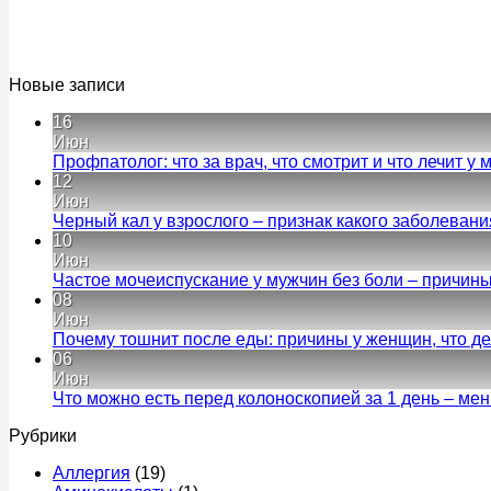
Новые записи
16
Июн
Профпатолог: что за врач, что смотрит и что лечит у 
12
Июн
Черный кал у взрослого – признак какого заболевания
10
Июн
Частое мочеиспускание у мужчин без боли – причины, 
08
Июн
Почему тошнит после еды: причины у женщин, что дел
06
Июн
Что можно есть перед колоноскопией за 1 день – ме
Рубрики
Аллергия
(19)