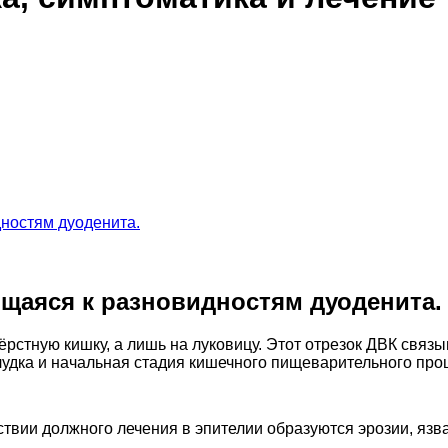
дностям дуоденита.
ящаяся к разновидностям дуоденита.
ёрстную кишку, а лишь на луковицу. Этот отрезок ДВК связ
удка и начальная стадия кишечного пищеварительного про
твии должного лечения в эпителии образуются эрозии, язва