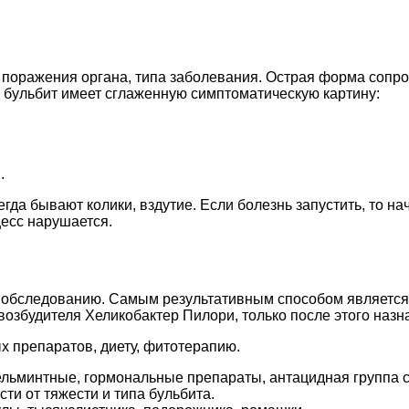
 поражения органа, типа заболевания. Острая форма соп
 бульбит имеет сглаженную симптоматическую картину:
.
егда бывают колики, вздутие. Если болезнь запустить, то 
есс нарушается.
у обследованию. Самым результативным способом являетс
озбудителя Хеликобактер Пилори, только после этого назн
х препаратов, диету, фитотерапию.
ельминтные, гормональные препараты, антацидная группа 
ти от тяжести и типа бульбита.