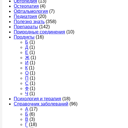
Ортопедия
(13)
Остеопатия
(4)
Офтальмология
(7)
Педиатрия
(20)
Полезно знать
(358)
Препараты
(142)
Природные соединения
(10)
Продукты
(16)
Б
(1)
Д
(1)
Е
(1)
Ж
(1)
И
(1)
К
(1)
О
(1)
П
(1)
С
(1)
Ф
(1)
Ч
(1)
Психология и терапия
(18)
Справочник заболеваний
(96)
А
(17)
Б
(6)
В
(3)
Г
(18)