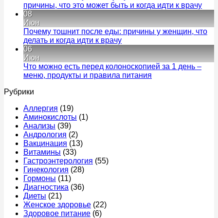
смотрит
кал
Ком
причины, что это может быть и когда идти к врачу
и
у
к
нет
08
что
взросло
запи
Июн
лечит
–
Час
Почему тошнит после еды: причины у женщин, что
у
признак
моче
Комментариев
делать и когда идти к врачу
мужчин
к
какого
у
нет
06
записи
заболев
муж
Июн
Почему
причин
без
Что можно есть перед колоноскопией за 1 день –
тошнит
и
бол
Комментариев
меню, продукты и правила питания
после
к
когда
–
нет
Рубрики
еды:
записи
срочно
прич
причины
Что
к
что
Аллергия
(19)
у
можно
врачу
это
Аминокислоты
(1)
женщин,
есть
мож
Анализы
(39)
что
перед
быт
Андрология
(2)
делать
колоноскопией
и
Вакцинация
(13)
и
за
когд
Витамины
(33)
когда
1
идти
Гастроэнтерология
(55)
идти
день
к
Гинекология
(28)
к
–
врач
Гормоны
(11)
врачу
меню,
Диагностика
(36)
продукты
Диеты
(21)
и
Женское здоровье
(22)
правила
Здоровое питание
(6)
питания