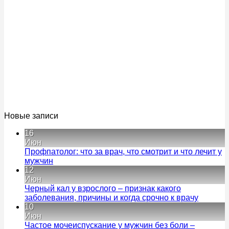
Новые записи
16
Июн
Профпатолог: что за врач, что смотрит и что лечит у
Комментариев
мужчин
к
нет
12
записи
Июн
Профпатолог:
Черный кал у взрослого – признак какого
что
Коммен
заболевания, причины и когда срочно к врачу
за
к
нет
10
врач,
записи
Июн
что
Черный
Частое мочеиспускание у мужчин без боли –