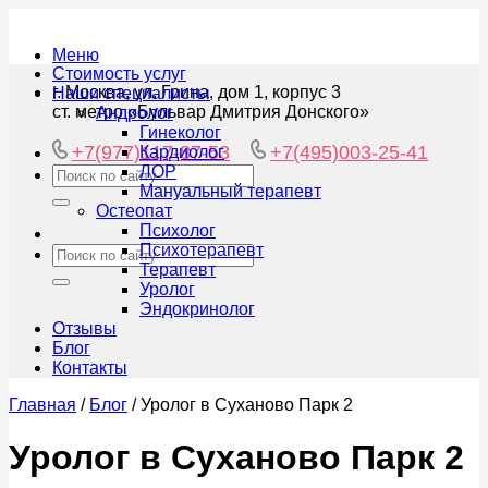
Меню
Стоимость услуг
г. Москва, ул. Грина, дом 1, корпус 3
Наши специалисты
ст. метро «Бульвар Дмитрия Донского»
Андролог
Гинеколог
+7(977)117-87-53
+7(495)003-25-41
Кардиолог
ЛОР
Мануальный терапевт
Остеопат
Психолог
Психотерапевт
Терапевт
Уролог
Эндокринолог
Отзывы
Блог
Контакты
Главная
/
Блог
/
Уролог в Суханово Парк 2
Уролог в Суханово Парк 2