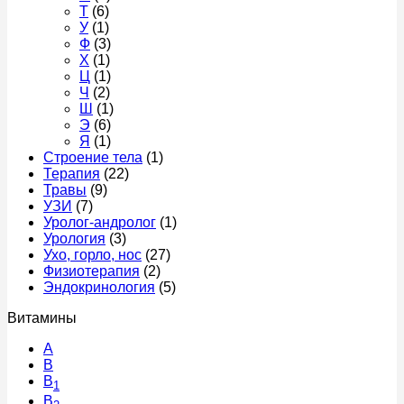
Т
(6)
У
(1)
Ф
(3)
Х
(1)
Ц
(1)
Ч
(2)
Ш
(1)
Э
(6)
Я
(1)
Строение тела
(1)
Терапия
(22)
Травы
(9)
УЗИ
(7)
Уролог-андролог
(1)
Урология
(3)
Ухо, горло, нос
(27)
Физиотерапия
(2)
Эндокринология
(5)
Витамины
A
В
B
1
B