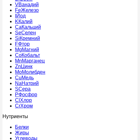
V
Ванадий
Fe
Железо
I
Йод
K
Калий
Ca
Кальций
Se
Селен
Si
Кремний
F
Фтор
Mg
Магний
Co
Кобальт
Mn
Марганец
Zn
Цинк
Mo
Молибден
Cu
Медь
Na
Натрий
S
Сера
P
Фосфор
Cl
Хлор
Cr
Хром
Нутриенты
Белки
Жиры
Углеводы