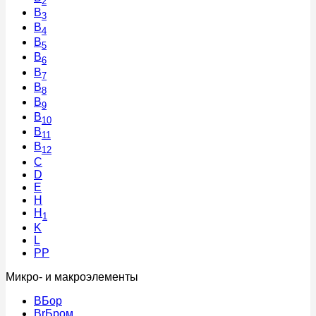
2
B
3
B
4
B
5
B
6
B
7
B
8
B
9
B
10
B
11
B
12
C
D
E
H
H
1
K
L
PP
Микро- и макроэлементы
B
Бор
Br
Бром