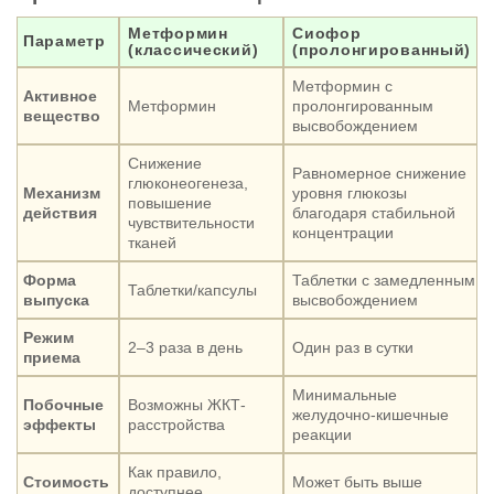
Метформин
Сиофор
Параметр
(классический)
(пролонгированный)
Метформин с
Активное
Метформин
пролонгированным
вещество
высвобождением
Снижение
Равномерное снижение
глюконеогенеза,
Механизм
уровня глюкозы
повышение
действия
благодаря стабильной
чувствительности
концентрации
тканей
Форма
Таблетки с замедленным
Таблетки/капсулы
выпуска
высвобождением
Режим
2–3 раза в день
Один раз в сутки
приема
Минимальные
Побочные
Возможны ЖКТ-
желудочно-кишечные
эффекты
расстройства
реакции
Как правило,
Стоимость
Может быть выше
доступнее