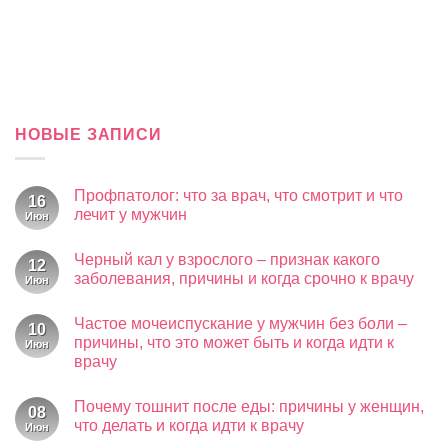
Воскресенье
09:00-20:00
ВСЯ ИНФОРМАЦИЯ НА САЙТЕ EL-KLINIKA.RU НОСИТ СПРАВОЧНЫЙ
ХАРАКТЕР И НИ В КОЕМ СЛУЧАЕ НЕ ЯВЛЯЕТСЯ ПУБЛИЧНОЙ
ОФЕРТОЙ. ТОЧНАЯ И АКТУАЛЬНАЯ СТОИМОСТЬ, А ТАКЖЕ
ИНФОРМАЦИЯ О НАЛИЧИИ — ОБЯЗАТЕЛЬНО УТОЧНЯЕТСЯ ПО
ТЕЛЕФОНУ!
Повторной консультацией является консультация, проведенная в
течение 30 дней от первичной консультации. Материалы, размещенные
на данной странице, носят информационный характер и
предназначены для образовательных целей. Посетители сайта не
должны использовать их в качестве медицинских рекомендаций.
Определение диагноза и выбор методики лечения остается
исключительной прерогативой вашего лечащего врача! ООО "ЭЛ
Клиника" не несёт ответственности за возможные негативные
последствия, возникшие в результате использования информации,
размещенной на сайте. Имеются противопоказания, требуется
консультация специалиста.