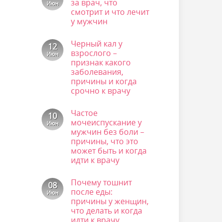
за врач, что
Июн
смотрит и что лечит
у мужчин
Комментариев
к
нет
Черный кал у
записи
12
Профпатолог:
взрослого –
Июн
что
признак какого
за
врач,
заболевания,
что
причины и когда
смотрит
срочно к врачу
и
что
Комментариев
лечит
к
нет
у
Частое
записи
10
мужчин
Черный
мочеиспускание у
Июн
кал
мужчин без боли –
у
взрослого
причины, что это
–
может быть и когда
признак
идти к врачу
какого
заболевания,
Комментариев
причины
к
нет
и
Почему тошнит
записи
08
когда
Частое
после еды:
срочно
Июн
мочеиспускание
к
причины у женщин,
у
врачу
мужчин
что делать и когда
без
идти к врачу
боли