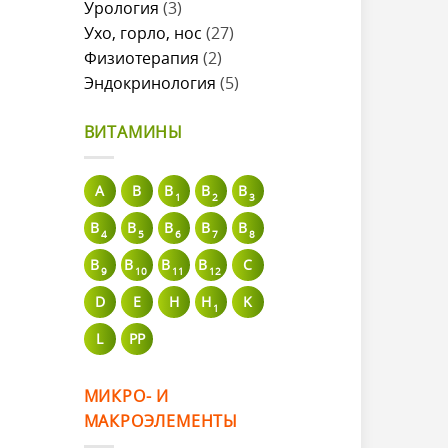
Урология
(3)
Ухо, горло, нос
(27)
Физиотерапия
(2)
Эндокринология
(5)
ВИТАМИНЫ
A
В
B
B
B
1
2
3
B
B
B
B
B
4
5
6
7
8
B
B
B
B
C
9
10
11
12
D
E
H
H
K
1
L
PP
МИКРО- И
МАКРОЭЛЕМЕНТЫ