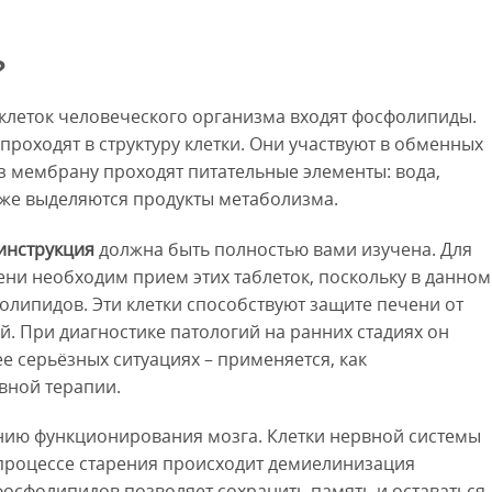
?
 клеток человеческого организма входят фосфолипиды.
роходят в структуру клетки. Они участвуют в обменных
з мембрану проходят питательные элементы: вода,
кже выделяются продукты метаболизма.
инструкция
должна быть полностью вами изучена. Для
и необходим прием этих таблеток, поскольку в данном
липидов. Эти клетки способствуют защите печени от
. При диагностике патологий на ранних стадиях он
е серьёзных ситуациях – применяется, как
вной терапии.
нию функционирования мозга. Клетки нервной системы
процессе старения происходит демиелинизация
осфолипидов позволяет сохранить память и оставаться