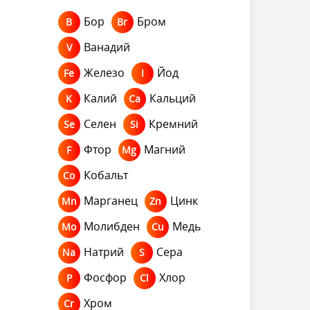
Бор
Бром
B
Br
Ванадий
V
Железо
Йод
Fe
I
Калий
Кальций
K
Ca
Селен
Кремний
Se
Si
Фтор
Магний
F
Mg
Кобальт
Co
Марганец
Цинк
Mn
Zn
Молибден
Медь
Mo
Cu
Натрий
Сера
Na
S
Фосфор
Хлор
P
Cl
Хром
Cr