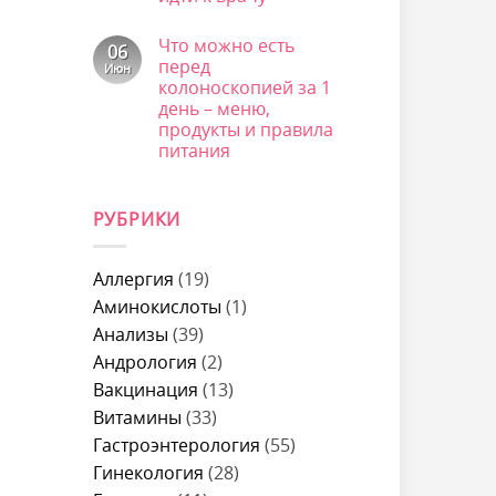
–
Комментариев
причины,
к
нет
Что можно есть
что
записи
06
это
Почему
перед
Июн
может
тошнит
колоноскопией за 1
быть
после
и
еды:
день – меню,
когда
причины
продукты и правила
идти
у
к
питания
женщин,
врачу
что
Комментариев
делать
к
нет
и
записи
когда
РУБРИКИ
Что
идти
можно
к
есть
врачу
перед
колоноскопией
Аллергия
(19)
за
1
Аминокислоты
(1)
день
Анализы
(39)
–
меню,
Андрология
(2)
продукты
и
Вакцинация
(13)
правила
питания
Витамины
(33)
Гастроэнтерология
(55)
Гинекология
(28)