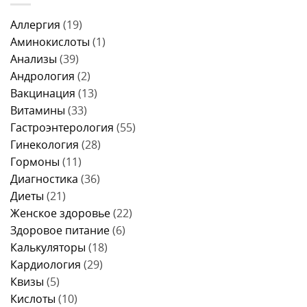
есть
что
и
перед
делать
когда
колоноскопией
и
Аллергия
(19)
идти
за
когда
к
1
Аминокислоты
(1)
идти
врачу
день
к
Анализы
(39)
–
врачу
меню,
Андрология
(2)
продукты
и
Вакцинация
(13)
правила
питания
Витамины
(33)
Гастроэнтерология
(55)
Гинекология
(28)
Гормоны
(11)
Диагностика
(36)
Диеты
(21)
Женское здоровье
(22)
Здоровое питание
(6)
Калькуляторы
(18)
Кардиология
(29)
Квизы
(5)
Кислоты
(10)