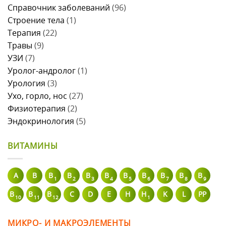
Справочник заболеваний
(96)
Строение тела
(1)
Терапия
(22)
Травы
(9)
УЗИ
(7)
Уролог-андролог
(1)
Урология
(3)
Ухо, горло, нос
(27)
Физиотерапия
(2)
Эндокринология
(5)
ВИТАМИНЫ
A
В
B
B
B
B
B
B
B
B
B
1
2
3
4
5
6
7
8
9
B
B
B
C
D
E
H
H
K
L
PP
10
11
12
1
МИКРО- И МАКРОЭЛЕМЕНТЫ