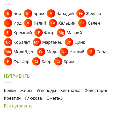
Бор
Бром
Ванадий
Железо
B
Br
V
Fe
Йод
Калий
Кальций
Селен
I
K
Ca
Se
Кремний
Фтор
Магний
Si
F
Mg
Кобальт
Марганец
Цинк
Co
Mn
Zn
Молибден
Медь
Натрий
Сера
Mo
Cu
Na
S
Фосфор
Хлор
Хром
P
Cl
Cr
НУТРИЕНТЫ
Белки
Жиры
Углеводы
Клетчатка
Холестерин
Креатин
Глюкоза
Омега-3
Все нутриенты