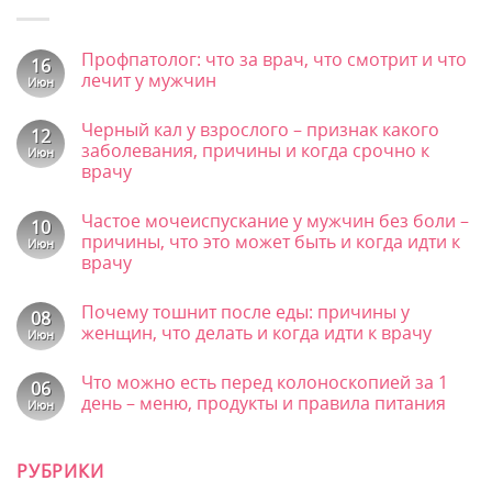
Профпатолог: что за врач, что смотрит и что
16
лечит у мужчин
Июн
Комментариев
к
нет
Черный кал у взрослого – признак какого
записи
12
Профпатолог:
заболевания, причины и когда срочно к
Июн
что
врачу
за
врач,
Комментариев
что
к
нет
смотрит
Частое мочеиспускание у мужчин без боли –
записи
10
и
Черный
причины, что это может быть и когда идти к
Июн
что
кал
врачу
лечит
у
у
взрослого
Комментариев
мужчин
–
к
нет
признак
Почему тошнит после еды: причины у
записи
08
какого
Частое
женщин, что делать и когда идти к врачу
Июн
заболевания,
мочеиспускание
причины
у
Комментариев
и
к
мужчин
нет
Что можно есть перед колоноскопией за 1
когда
записи
06
без
срочно
Почему
боли
день – меню, продукты и правила питания
Июн
к
тошнит
–
врачу
после
Комментариев
причины,
к
еды:
нет
что
записи
причины
это
РУБРИКИ
Что
у
может
можно
женщин,
быть