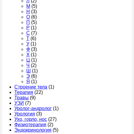
Л
(2)
М
(5)
Н
(3)
О
(6)
П
(5)
Р
(1)
С
(7)
Т
(6)
У
(1)
Ф
(3)
Х
(1)
Ц
(1)
Ч
(2)
Ш
(1)
Э
(6)
Я
(1)
Строение тела
(1)
Терапия
(22)
Травы
(9)
УЗИ
(7)
Уролог-андролог
(1)
Урология
(3)
Ухо, горло, нос
(27)
Физиотерапия
(2)
Эндокринология
(5)