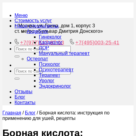
Меню
Стоимость услуг
г. Москва, ул. Грина, дом 1, корпус 3
Наши специалисты
ст. метро «Бульвар Дмитрия Донского»
Андролог
Гинеколог
+7(977)117-87-53
+7(495)003-25-41
Кардиолог
ЛОР
Мануальный терапевт
Остеопат
Психолог
Психотерапевт
Терапевт
Уролог
Эндокринолог
Отзывы
Блог
Контакты
Главная
/
Блог
/
Борная кислота: инструкция по
применению для ушей, рецепты
Борная кислота: