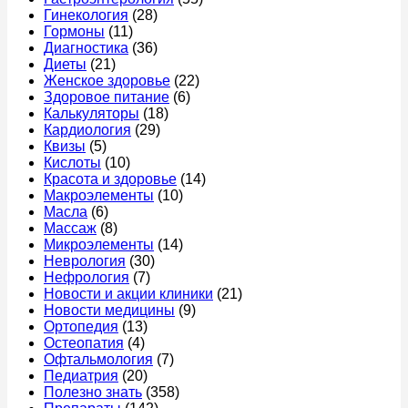
идти
день
к
Гинекология
(28)
к
–
врач
Гормоны
(11)
врачу
меню,
Диагностика
(36)
продукты
Диеты
(21)
и
Женское здоровье
(22)
правила
Здоровое питание
(6)
питания
Калькуляторы
(18)
Кардиология
(29)
Квизы
(5)
Кислоты
(10)
Красота и здоровье
(14)
Макроэлементы
(10)
Масла
(6)
Массаж
(8)
Микроэлементы
(14)
Неврология
(30)
Нефрология
(7)
Новости и акции клиники
(21)
Новости медицины
(9)
Ортопедия
(13)
Остеопатия
(4)
Офтальмология
(7)
Педиатрия
(20)
Полезно знать
(358)