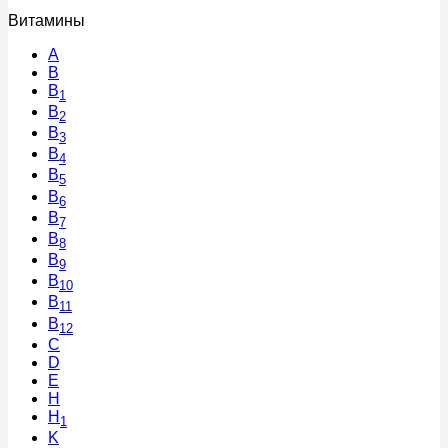
Витамины
A
В
B
1
B
2
B
3
B
4
B
5
B
6
B
7
B
8
B
9
B
10
B
11
B
12
C
D
E
H
H
1
K