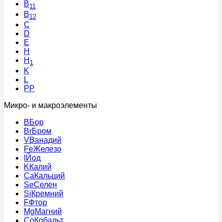
B
11
B
12
C
D
E
H
H
1
K
L
PP
Микро- и макроэлементы
B
Бор
Br
Бром
V
Ванадий
Fe
Железо
I
Йод
K
Калий
Ca
Кальций
Se
Селен
Si
Кремний
F
Фтор
Mg
Магний
Co
Кобальт