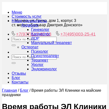
Меню
Стоимость услуг
г. Москва, ул. Грина, дом 1, корпус 3
Наши специалисты
ст. метро «Бульвар Дмитрия Донского»
Андролог
Гинеколог
+7(977)117-87-53
+7(495)003-25-41
Кардиолог
ЛОР
Мануальный терапевт
Остеопат
Психолог
Психотерапевт
Терапевт
Уролог
Эндокринолог
Отзывы
Блог
Контакты
Главная
/
Блог
/
Время работы ЭЛ Клиники на майские
праздники
Время работы ЭЛ Клиники