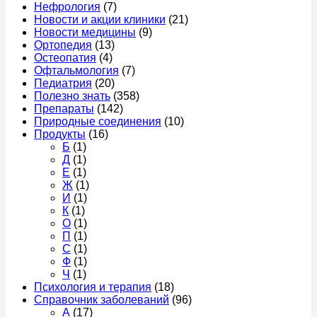
Нефрология
(7)
Новости и акции клиники
(21)
Новости медицины
(9)
Ортопедия
(13)
Остеопатия
(4)
Офтальмология
(7)
Педиатрия
(20)
Полезно знать
(358)
Препараты
(142)
Природные соединения
(10)
Продукты
(16)
Б
(1)
Д
(1)
Е
(1)
Ж
(1)
И
(1)
К
(1)
О
(1)
П
(1)
С
(1)
Ф
(1)
Ч
(1)
Психология и терапия
(18)
Справочник заболеваний
(96)
А
(17)