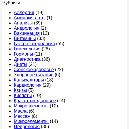
Рубрики
еды:
записи
срочно
прич
причины
Что
к
что
Аллергия
(19)
у
можно
врачу
это
Аминокислоты
(1)
женщин,
есть
мож
Анализы
(39)
что
перед
быт
Андрология
(2)
делать
колоноскопией
и
Вакцинация
(13)
и
за
когд
Витамины
(33)
когда
1
идти
Гастроэнтерология
(55)
идти
день
к
Гинекология
(28)
к
–
врач
Гормоны
(11)
врачу
меню,
Диагностика
(36)
продукты
Диеты
(21)
и
Женское здоровье
(22)
правила
Здоровое питание
(6)
питания
Калькуляторы
(18)
Кардиология
(29)
Квизы
(5)
Кислоты
(10)
Красота и здоровье
(14)
Макроэлементы
(10)
Масла
(6)
Массаж
(8)
Микроэлементы
(14)
Неврология
(30)