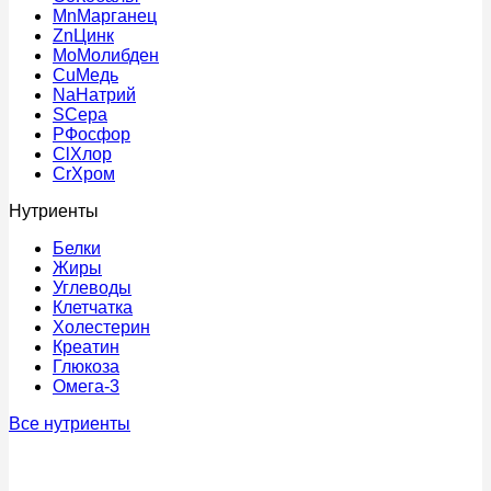
Mn
Марганец
Zn
Цинк
Mo
Молибден
Cu
Медь
Na
Натрий
S
Сера
P
Фосфор
Cl
Хлор
Cr
Хром
Нутриенты
Белки
Жиры
Углеводы
Клетчатка
Холестерин
Креатин
Глюкоза
Омега-3
Все нутриенты