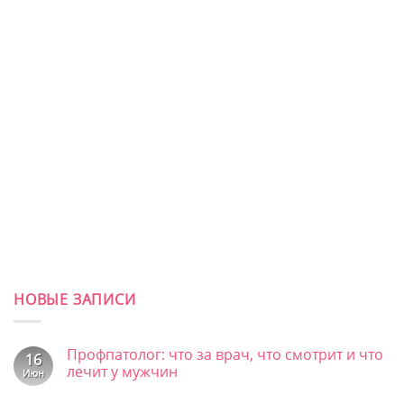
НОВЫЕ ЗАПИСИ
Профпатолог: что за врач, что смотрит и что
16
лечит у мужчин
Июн
Комментариев
к
нет