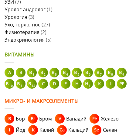
УЗИ
(7)
Уролог-андролог
(1)
Урология
(3)
Ухо, горло, нос
(27)
Физиотерапия
(2)
Эндокринология
(5)
ВИТАМИНЫ
A
В
B
B
B
B
B
B
B
B
B
1
2
3
4
5
6
7
8
9
B
B
B
C
D
E
H
H
K
L
PP
10
11
12
1
МИКРО- И МАКРОЭЛЕМЕНТЫ
Бор
Бром
Ванадий
Железо
B
Br
V
Fe
Йод
Калий
Кальций
Селен
I
K
Ca
Se