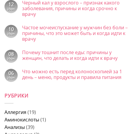
Черный кал у взрослого – признак какого
записи
12
Профпатолог:
заболевания, причины и когда срочно к
Июн
что
врачу
за
врач,
Комментариев
что
к
нет
смотрит
Частое мочеиспускание у мужчин без боли –
записи
10
и
Черный
причины, что это может быть и когда идти к
Июн
что
кал
врачу
лечит
у
у
взрослого
Комментариев
мужчин
–
к
нет
признак
Почему тошнит после еды: причины у
записи
08
какого
Частое
женщин, что делать и когда идти к врачу
Июн
заболевания,
мочеиспускание
причины
у
Комментариев
и
к
мужчин
нет
Что можно есть перед колоноскопией за 1
когда
записи
06
без
срочно
Почему
боли
день – меню, продукты и правила питания
Июн
к
тошнит
–
врачу
после
Комментариев
причины,
к
еды:
нет
что
записи
причины
это
РУБРИКИ
Что
у
может
можно
женщин,
быть
есть
что
и
перед
делать
когда
колоноскопией
и
Аллергия
(19)
идти
за
когда
к
1
Аминокислоты
(1)
идти
врачу
день
к
Анализы
(39)
–
врачу
меню,
продукты