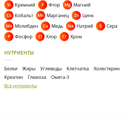
Кремний
Фтор
Магний
Si
F
Mg
Кобальт
Марганец
Цинк
Co
Mn
Zn
Молибден
Медь
Натрий
Сера
Mo
Cu
Na
S
Фосфор
Хлор
Хром
P
Cl
Cr
НУТРИЕНТЫ
Белки
Жиры
Углеводы
Клетчатка
Холестерин
Креатин
Глюкоза
Омега-3
Все нутриенты