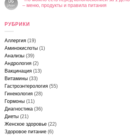
06
срочно
Почему
боли
– меню, продукты и правила питания
Июн
к
тошнит
–
врачу
после
Комментариев
причины,
к
еды:
нет
что
записи
причины
это
Что
РУБРИКИ
у
может
можно
женщин,
быть
есть
что
и
перед
делать
когда
колоноскопией
и
идти
Аллергия
(19)
за
когда
к
1
идти
врачу
Аминокислоты
(1)
день
к
–
врачу
Анализы
(39)
меню,
продукты
Андрология
(2)
и
Вакцинация
(13)
правила
питания
Витамины
(33)
Гастроэнтерология
(55)
Гинекология
(28)
Гормоны
(11)
Диагностика
(36)
Диеты
(21)
Женское здоровье
(22)
Здоровое питание
(6)