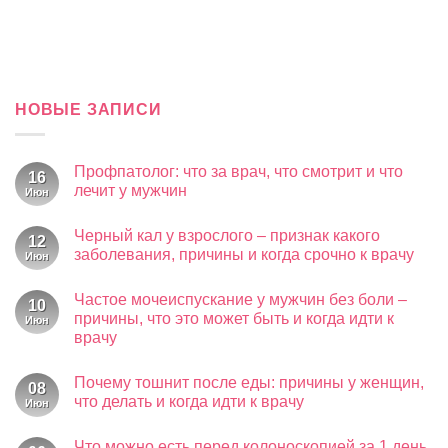
НОВЫЕ ЗАПИСИ
Профпатолог: что за врач, что смотрит и что
16
лечит у мужчин
Июн
Комментариев
к
нет
Черный кал у взрослого – признак какого
записи
12
Профпатолог:
заболевания, причины и когда срочно к врачу
Июн
что
за
Комментариев
к
врач,
нет
Частое мочеиспускание у мужчин без боли –
записи
что
10
Черный
смотрит
причины, что это может быть и когда идти к
Июн
кал
и
врачу
у
что
взрослого
лечит
Комментариев
–
у
к
нет
признак
мужчин
Почему тошнит после еды: причины у женщин,
записи
08
какого
Частое
что делать и когда идти к врачу
Июн
заболевания,
мочеиспускание
причины
у
Комментариев
и
к
мужчин
нет
когда
Что можно есть перед колоноскопией за 1 день
записи
без