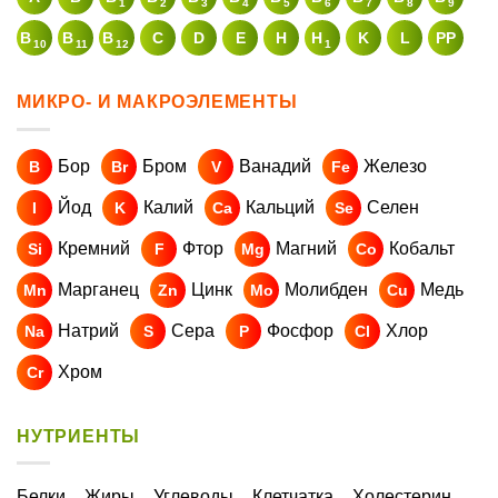
1
2
3
4
5
6
7
8
9
B
B
B
C
D
E
H
H
K
L
PP
10
11
12
1
МИКРО- И МАКРОЭЛЕМЕНТЫ
Бор
Бром
Ванадий
Железо
B
Br
V
Fe
Йод
Калий
Кальций
Селен
I
K
Ca
Se
Кремний
Фтор
Магний
Кобальт
Si
F
Mg
Co
Марганец
Цинк
Молибден
Медь
Mn
Zn
Mo
Cu
Натрий
Сера
Фосфор
Хлор
Na
S
P
Cl
Хром
Cr
НУТРИЕНТЫ
Белки
Жиры
Углеводы
Клетчатка
Холестерин