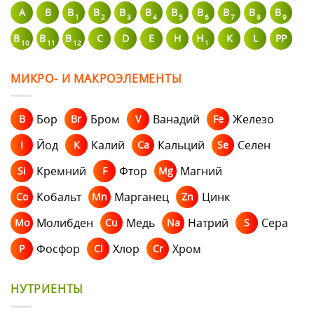
A
В
B
B
B
B
B
B
B
B
B
1
2
3
4
5
6
7
8
9
B
B
B
C
D
E
H
H
K
L
PP
10
11
12
1
МИКРО- И МАКРОЭЛЕМЕНТЫ
Бор
Бром
Ванадий
Железо
B
Br
V
Fe
Йод
Калий
Кальций
Селен
I
K
Ca
Se
Кремний
Фтор
Магний
Si
F
Mg
Кобальт
Марганец
Цинк
Co
Mn
Zn
Молибден
Медь
Натрий
Сера
Mo
Cu
Na
S
Фосфор
Хлор
Хром
P
Cl
Cr
НУТРИЕНТЫ