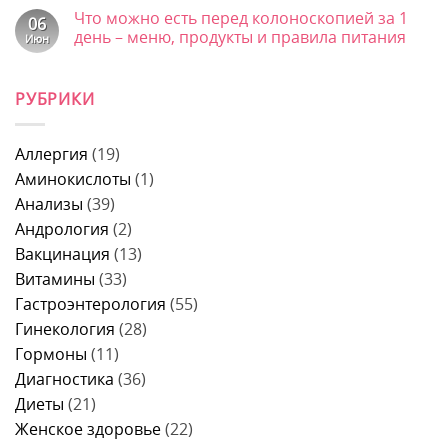
и
к
мужчин
нет
Что можно есть перед колоноскопией за 1
когда
записи
06
без
срочно
Почему
боли
день – меню, продукты и правила питания
Июн
к
тошнит
–
врачу
после
Комментариев
причины,
к
еды:
нет
что
записи
причины
это
РУБРИКИ
Что
у
может
можно
женщин,
быть
есть
что
и
перед
делать
когда
колоноскопией
и
Аллергия
(19)
идти
за
когда
к
1
Аминокислоты
(1)
идти
врачу
день
к
Анализы
(39)
–
врачу
меню,
Андрология
(2)
продукты
и
Вакцинация
(13)
правила
питания
Витамины
(33)
Гастроэнтерология
(55)
Гинекология
(28)
Гормоны
(11)
Диагностика
(36)
Диеты
(21)
Женское здоровье
(22)