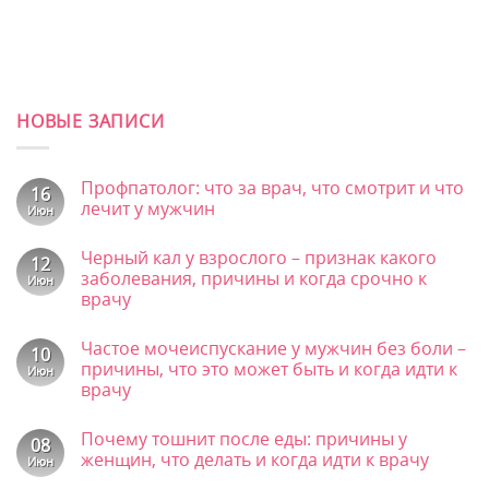
НОВЫЕ ЗАПИСИ
Профпатолог: что за врач, что смотрит и что
16
лечит у мужчин
Июн
Комментариев
к
нет
Черный кал у взрослого – признак какого
записи
12
Профпатолог:
заболевания, причины и когда срочно к
Июн
что
врачу
за
врач,
Комментариев
что
к
нет
смотрит
Частое мочеиспускание у мужчин без боли –
записи
10
и
Черный
причины, что это может быть и когда идти к
Июн
что
кал
врачу
лечит
у
у
взрослого
Комментариев
мужчин
–
к
нет
признак
Почему тошнит после еды: причины у
записи
08
какого
Частое
женщин, что делать и когда идти к врачу
Июн
заболевания,
мочеиспускание
причины
у
Комментариев