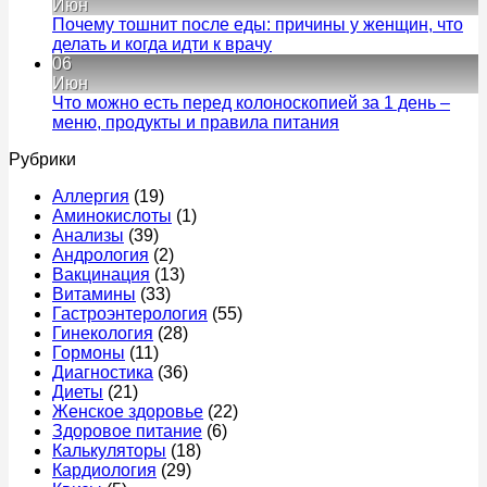
что
взросло
запи
Июн
лечит
–
Час
Почему тошнит после еды: причины у женщин, что
у
признак
моче
Комментариев
делать и когда идти к врачу
мужчин
к
какого
у
нет
06
записи
заболев
муж
Июн
Почему
причин
без
Что можно есть перед колоноскопией за 1 день –
тошнит
и
бол
Комментариев
меню, продукты и правила питания
после
к
когда
–
нет
Рубрики
еды:
записи
срочно
прич
причины
Что
к
что
Аллергия
(19)
у
можно
врачу
это
Аминокислоты
(1)
женщин,
есть
мож
Анализы
(39)
что
перед
быт
Андрология
(2)
делать
колоноскопией
и
Вакцинация
(13)
и
за
когд
Витамины
(33)
когда
1
идти
Гастроэнтерология
(55)
идти
день
к
Гинекология
(28)
к
–
врач
Гормоны
(11)
врачу
меню,
Диагностика
(36)
продукты
Диеты
(21)
и
Женское здоровье
(22)
правила
Здоровое питание
(6)
питания
Калькуляторы
(18)
Кардиология
(29)