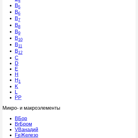
4
B
5
B
6
B
7
B
8
B
9
B
10
B
11
B
12
C
D
E
H
H
1
K
L
PP
Микро- и макроэлементы
B
Бор
Br
Бром
V
Ванадий
Fe
Железо