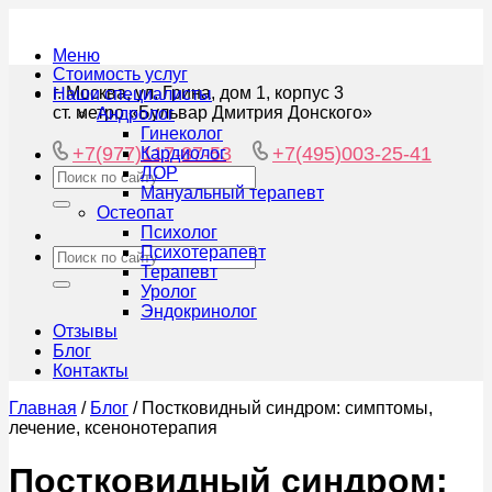
Меню
Стоимость услуг
г. Москва, ул. Грина, дом 1, корпус 3
Наши специалисты
ст. метро «Бульвар Дмитрия Донского»
Андролог
Гинеколог
+7(977)117-87-53
+7(495)003-25-41
Кардиолог
ЛОР
Мануальный терапевт
Остеопат
Психолог
Психотерапевт
Терапевт
Уролог
Эндокринолог
Отзывы
Блог
Контакты
Главная
/
Блог
/
Постковидный синдром: симптомы,
лечение, ксенонотерапия
Постковидный синдром: