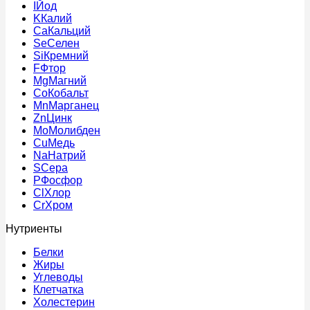
I
Йод
K
Калий
Ca
Кальций
Se
Селен
Si
Кремний
F
Фтор
Mg
Магний
Co
Кобальт
Mn
Марганец
Zn
Цинк
Mo
Молибден
Cu
Медь
Na
Натрий
S
Сера
P
Фосфор
Cl
Хлор
Cr
Хром
Нутриенты
Белки
Жиры
Углеводы
Клетчатка
Холестерин