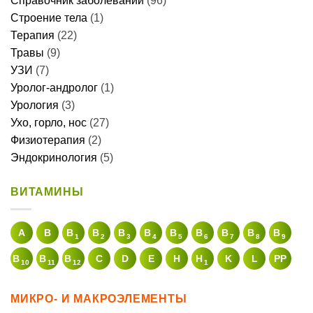
Справочник заболеваний
(96)
Строение тела
(1)
Терапия
(22)
Травы
(9)
УЗИ
(7)
Уролог-андролог
(1)
Урология
(3)
Ухо, горло, нос
(27)
Физиотерапия
(2)
Эндокринология
(5)
ВИТАМИНЫ
A
В
B
B
B
B
B
B
B
B
B
1
2
3
4
5
6
7
8
9
B
B
B
C
D
E
H
H
K
L
PP
10
11
12
1
МИКРО- И МАКРОЭЛЕМЕНТЫ