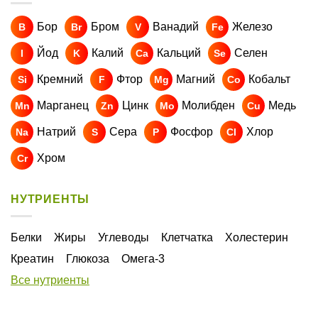
Бор
Бром
Ванадий
Железо
B
Br
V
Fe
Йод
Калий
Кальций
Селен
I
K
Ca
Se
Кремний
Фтор
Магний
Кобальт
Si
F
Mg
Co
Марганец
Цинк
Молибден
Медь
Mn
Zn
Mo
Cu
Натрий
Сера
Фосфор
Хлор
Na
S
P
Cl
Хром
Cr
НУТРИЕНТЫ
Белки
Жиры
Углеводы
Клетчатка
Холестерин
Креатин
Глюкоза
Омега-3
Все нутриенты