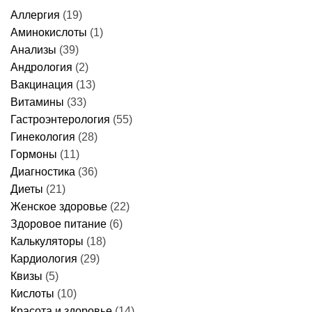
перед
делать
когда
колоноскопией
и
идти
Аллергия
(19)
за
когда
к
1
идти
врачу
Аминокислоты
(1)
день
к
–
врачу
Анализы
(39)
меню,
продукты
Андрология
(2)
и
Вакцинация
(13)
правила
питания
Витамины
(33)
Гастроэнтерология
(55)
Гинекология
(28)
Гормоны
(11)
Диагностика
(36)
Диеты
(21)
Женское здоровье
(22)
Здоровое питание
(6)
Калькуляторы
(18)
Кардиология
(29)
Квизы
(5)
Кислоты
(10)
Красота и здоровье
(14)