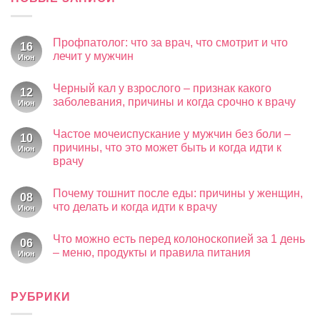
Профпатолог: что за врач, что смотрит и что
16
лечит у мужчин
Июн
Комментариев
к
нет
Черный кал у взрослого – признак какого
записи
12
Профпатолог:
заболевания, причины и когда срочно к врачу
Июн
что
за
Комментариев
к
врач,
нет
Частое мочеиспускание у мужчин без боли –
записи
что
10
Черный
смотрит
причины, что это может быть и когда идти к
Июн
кал
и
врачу
у
что
взрослого
лечит
Комментариев
–
у
к
нет
признак
мужчин
Почему тошнит после еды: причины у женщин,
записи
08
какого
Частое
что делать и когда идти к врачу
Июн
заболевания,
мочеиспускание
причины
у
Комментариев
и
к
мужчин
нет
когда
Что можно есть перед колоноскопией за 1 день
записи
без
06
срочно
Почему
боли
– меню, продукты и правила питания
Июн
к
тошнит
–
врачу
после
Комментариев
причины,
к
еды:
нет
что
записи
причины
это
Что
РУБРИКИ
у
может
можно
женщин,
быть
есть
что
и