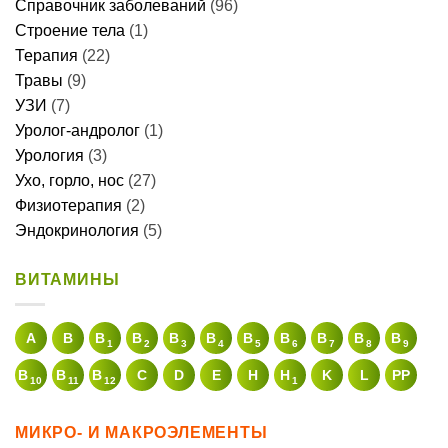
Справочник заболеваний
(96)
Строение тела
(1)
Терапия
(22)
Травы
(9)
УЗИ
(7)
Уролог-андролог
(1)
Урология
(3)
Ухо, горло, нос
(27)
Физиотерапия
(2)
Эндокринология
(5)
ВИТАМИНЫ
A
В
B
B
B
B
B
B
B
B
B
1
2
3
4
5
6
7
8
9
B
B
B
C
D
E
H
H
K
L
PP
10
11
12
1
МИКРО- И МАКРОЭЛЕМЕНТЫ