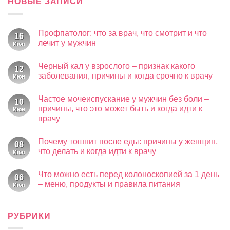
НОВЫЕ ЗАПИСИ
Профпатолог: что за врач, что смотрит и что
16
лечит у мужчин
Июн
Комментариев
к
нет
Черный кал у взрослого – признак какого
записи
12
Профпатолог:
заболевания, причины и когда срочно к врачу
Июн
что
за
Комментариев
к
врач,
нет
Частое мочеиспускание у мужчин без боли –
записи
что
10
Черный
смотрит
причины, что это может быть и когда идти к
Июн
кал
и
врачу
у
что
взрослого
лечит
Комментариев
–
у
к
нет
признак
мужчин
Почему тошнит после еды: причины у женщин,
записи
08
какого
Частое
что делать и когда идти к врачу
Июн
заболевания,
мочеиспускание
причины
у
Комментариев
и
к
мужчин
нет
когда
Что можно есть перед колоноскопией за 1 день
записи
без
06
срочно
Почему
боли
– меню, продукты и правила питания
Июн
к
тошнит
–
врачу
после
Комментариев
причины,
к
еды:
нет
что
записи
причины
это
Что
РУБРИКИ
у
может
можно
женщин,
быть
есть
что
и