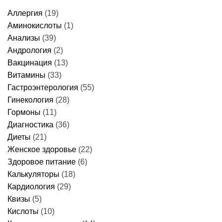
перед
делать
когда
колоноскопией
и
идти
Аллергия
(19)
за
когда
к
1
идти
врачу
Аминокислоты
(1)
день
к
–
врачу
Анализы
(39)
меню,
продукты
Андрология
(2)
и
Вакцинация
(13)
правила
питания
Витамины
(33)
Гастроэнтерология
(55)
Гинекология
(28)
Гормоны
(11)
Диагностика
(36)
Диеты
(21)
Женское здоровье
(22)
Здоровое питание
(6)
Калькуляторы
(18)
Кардиология
(29)
Квизы
(5)
Кислоты
(10)