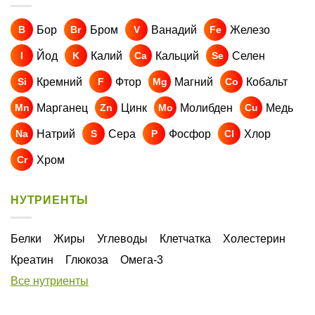
Бор
Бром
Ванадий
Железо
B
Br
V
Fe
Йод
Калий
Кальций
Селен
I
K
Ca
Se
Кремний
Фтор
Магний
Кобальт
Si
F
Mg
Co
Марганец
Цинк
Молибден
Медь
Mn
Zn
Mo
Cu
Натрий
Сера
Фосфор
Хлор
Na
S
P
Cl
Хром
Cr
НУТРИЕНТЫ
Белки
Жиры
Углеводы
Клетчатка
Холестерин
Креатин
Глюкоза
Омега-3
Все нутриенты