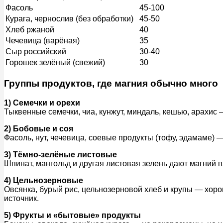
Фасоль
45-100
Курага, чернослив (без обработки)
45-50
Хлеб ржаной
40
Чечевица (варёная)
35
Сыр российский
30-40
Горошек зелёный (свежий)
30
Группы продуктов, где магния обычно много
1) Семечки и орехи
Тыквенные семечки, чиа, кунжут, миндаль, кешью, арахис
2) Бобовые и соя
Фасоль, нут, чечевица, соевые продукты (тофу, эдамаме) 
3) Тёмно-зелёные листовые
Шпинат, мангольд и другая листовая зелень дают магний п
4) Цельнозерновые
Овсянка, бурый рис, цельнозерновой хлеб и крупы — хор
источник.
5) Фрукты и «бытовые» продукты