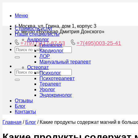
Меню
г. Москва, ул. Грина, дом 1, корпус 3
Стоимость услуг
ст. метро «Бульвар Дмитрия Донского»
Наши специалисты
Андролог
+7(977)117-87-53
+7(495)003-25-41
Гинеколог
Кардиолог
ЛОР
Мануальный терапевт
Остеопат
Психолог
Психотерапевт
Терапевт
Уролог
Эндокринолог
Отзывы
Блог
Контакты
Главная
/
Блог
/
Какие продукты содержат магний в больш
Какие продукты содержат 