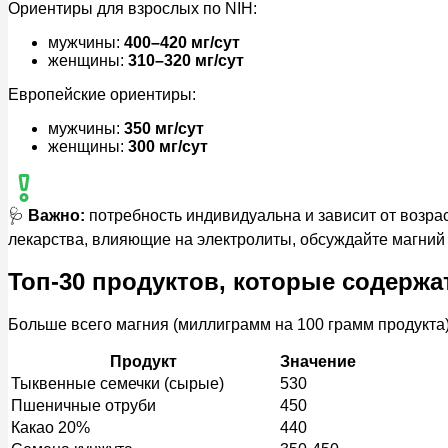
Ориентиры для взрослых по NIH:
мужчины:
400–420 мг/сут
женщины:
310–320 мг/сут
Европейские ориентиры:
мужчины:
350 мг/сут
женщины:
300 мг/сут
🩺
Важно:
потребность индивидуальна и зависит от возра
лекарства, влияющие на электролиты, обсуждайте магний 
Топ-30 продуктов, которые содержа
Больше всего магния (миллиграмм на 100 грамм продукта)
Продукт
Значение
Тыквенные семечки (сырые)
530
Пшеничные отруби
450
Какао 20%
440