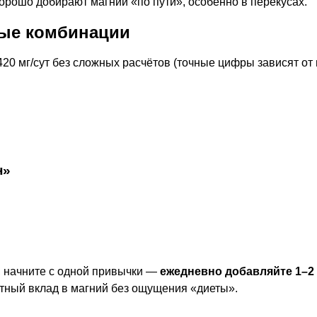
орошо добирают магний «по пути», особенно в перекусах.
тые комбинации
0 мг/сут без сложных расчётов (точные цифры зависят от в
н»
, начните с одной привычки —
ежедневно добавляйте 1–2
тный вклад в магний без ощущения «диеты».