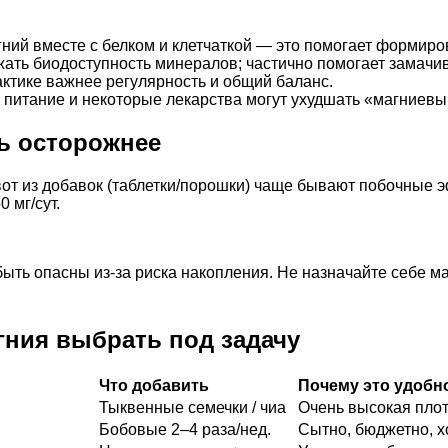
гний вместе с белком и клетчаткой — это помогает формиро
ижать биодоступность минералов; частично помогает замач
актике важнее регулярность и общий баланс.
 питание и некоторые лекарства могут ухудшать «магниевы
ть осторожнее
вот из добавок (таблетки/порошки) чаще бывают побочные 
 мг/сут.
ыть опасны из-за риска накопления. Не назначайте себе ма
агния выбрать под задачу
Что добавить
Почему это удобн
Тыквенные семечки / чиа
Очень высокая пло
Бобовые 2–4 раза/нед.
Сытно, бюджетно, х