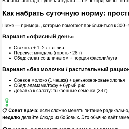
Бананы, авокадо, сушёная курага — не рекордсмены, но х
Как набрать суточную норму: прос
Ниже — примеры, которые помогают приблизиться к 300–42
Вариант «офисный день»
Овсянка + 1–2 ст. л. чиа
Перекус: миндаль (горсть ~28 г)
Обед: салат со шпинатом + порция фасоли/нута
Вариант «без молочки / растительный рацио
Соевое молоко (1 чашка) + цельнозерновые хлопья
Обед: эдамаме/тофу + бурый рис
Добавка к салату: тыквенные семечки (28 г)
📋
Совет врача:
если сложно менять питание радикально
неделю
делайте блюдо из бобовых. Это обычно даёт заме