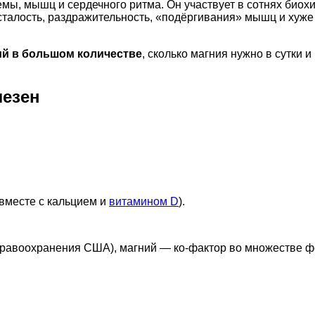
мы, мышц и сердечного ритма. Он участвует в сотнях биох
усталость, раздражительность, «подёргивания» мышц и хуж
ий в большом количестве
, сколько магния нужно в сутки и
лезен
 вместе с кальцием и
витамином D
).
равоохранения США), магний — ко-фактор во множестве фер