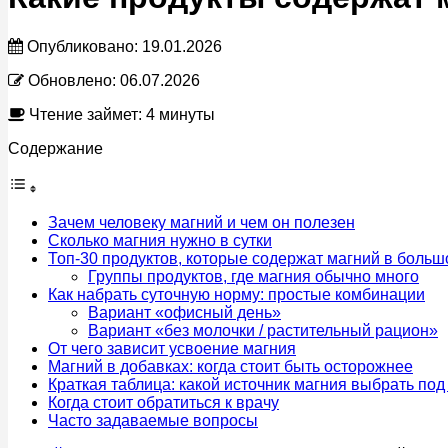
Опубликовано:
19.01.2026
Обновлено:
06.07.2026
Чтение займет: 4 минуты
Содержание
Зачем человеку магний и чем он полезен
Сколько магния нужно в сутки
Топ-30 продуктов, которые содержат магний в больш
Группы продуктов, где магния обычно много
Как набрать суточную норму: простые комбинации
Вариант «офисный день»
Вариант «без молочки / растительный рацион»
От чего зависит усвоение магния
Магний в добавках: когда стоит быть осторожнее
Краткая таблица: какой источник магния выбрать под
Когда стоит обратиться к врачу
Часто задаваемые вопросы