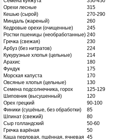
Семена кунжута
350-450
Орехи лесные
315
Кешью (сырой)
270-290
Миндаль (жареный)
260
Кедровые орехи (очищенные)
245
Ростки пшеницы (необработанные)
240
Гречка (свежая)
230
Арбуз (без нитратов)
224
Кукурузные хлопья (цельные)
214
Арахис
180
Фундук
175
Морская капуста
170
Овсяные хлопья (цельные)
130
Семена подсолнечника, горох
125-129
Шиповник (высушенный)
120
Орех грецкий
90-100
Финики (сушёные, без обработки)
85
Шпинат (свежий)
80
Сыр голландский
50-60
Гречка варёная
50
Каша перловая, пшённая, ячневая
45