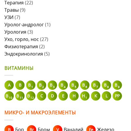
Терапия
(22)
Травы
(9)
УЗИ
(7)
Уролог-андролог
(1)
Урология
(3)
Ухо, горло, нос
(27)
Физиотерапия
(2)
Эндокринология
(5)
ВИТАМИНЫ
A
В
B
B
B
B
B
B
B
B
B
1
2
3
4
5
6
7
8
9
B
B
B
C
D
E
H
H
K
L
PP
10
11
12
1
МИКРО- И МАКРОЭЛЕМЕНТЫ
Бор
Бром
Ванадий
Железо
B
Br
V
Fe