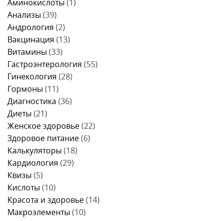
1
Аминокислоты
(1)
идти
врачу
день
к
Анализы
(39)
–
врачу
меню,
Андрология
(2)
продукты
и
Вакцинация
(13)
правила
питания
Витамины
(33)
Гастроэнтерология
(55)
Гинекология
(28)
Гормоны
(11)
Диагностика
(36)
Диеты
(21)
Женское здоровье
(22)
Здоровое питание
(6)
Калькуляторы
(18)
Кардиология
(29)
Квизы
(5)
Кислоты
(10)
Красота и здоровье
(14)
Макроэлементы
(10)