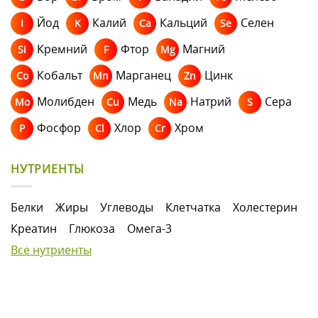
Йод
Калий
Кальций
Селен
I
K
Ca
Se
Кремний
Фтор
Магний
Si
F
Mg
Кобальт
Марганец
Цинк
Co
Mn
Zn
Молибден
Медь
Натрий
Сера
Mo
Cu
Na
S
Фосфор
Хлор
Хром
P
Cl
Cr
НУТРИЕНТЫ
Белки
Жиры
Углеводы
Клетчатка
Холестерин
Креатин
Глюкоза
Омега-3
Все нутриенты