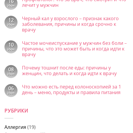
16
лечит у мужчин
Июн
Комментариев
к
нет
Черный кал у взрослого – признак какого
записи
12
Профпатолог:
заболевания, причины и когда срочно к
Июн
что
врачу
за
врач,
Комментариев
что
к
нет
смотрит
Частое мочеиспускание у мужчин без боли –
записи
10
и
Черный
причины, что это может быть и когда идти к
Июн
что
кал
врачу
лечит
у
у
взрослого
Комментариев
мужчин
–
к
нет
признак
Почему тошнит после еды: причины у
записи
08
какого
Частое
женщин, что делать и когда идти к врачу
Июн
заболевания,
мочеиспускание
причины
у
Комментариев
и
к
мужчин
нет
Что можно есть перед колоноскопией за 1
когда
записи
06
без
срочно
Почему
боли
день – меню, продукты и правила питания
Июн
к
тошнит
–
врачу
после
Комментариев
причины,
к
еды:
нет
что
записи
причины
это
РУБРИКИ
Что
у
может
можно
женщин,
быть
есть
что
и
перед
делать
когда
колоноскопией
и
Аллергия
(19)
идти
за
когда
к