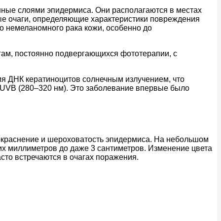
нные слоями эпидермиса. Они располагаются в местах
ные очаги, определяющие характеристики повреждения
до немеланомного рака кожи, особенно до
огам, постоянно подвергающихся фототерапии, с
ия ДНК кератиноцитов солнечным излучением, что
 UVB (280–320 нм). Это заболевание впервые было
покраснение и шероховатость эпидермиса. На небольшом
ких миллиметров до даже 3 сантиметров. Изменение цвета
асто встречаются в очагах поражения.