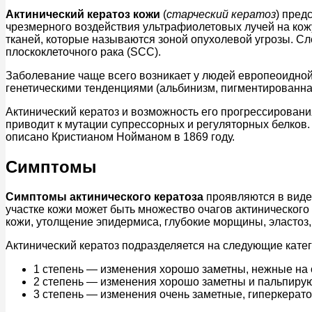
Актинический кератоз кожи
(
старческий кератоз
) пред
чрезмерного воздействия ультрафиолетовых лучей на кож
тканей, которые называются зоной опухолевой угрозы. Сле
плоскоклеточного рака (SCC).
Заболевание чаще всего возникает у людей европеоидной 
генетическими тенденциями (альбинизм, пигментированная 
Актинический кератоз и возможность его прогрессирован
приводит к мутации супрессорных и регуляторных белков
описано Кристианом Нойманом в 1869 году.
Симптомы
Симптомы актинического кератоза
проявляются в виде
участке кожи может быть множество очагов актинического
кожи, утолщение эпидермиса, глубокие морщины, эластоз, 
Актинический кератоз подразделяется на следующие катег
1 степень — изменения хорошо заметны, нежные на 
2 степень — изменения хорошо заметны и пальпирую
3 степень — изменения очень заметные, гиперкерато