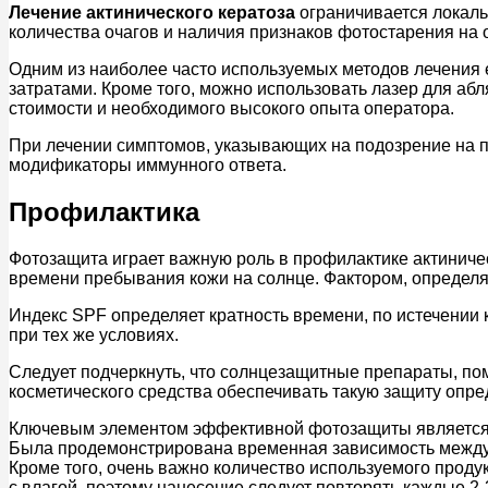
Лечение актинического кератоза
ограничивается локаль
количества очагов и наличия признаков фотостарения на
Одним из наиболее часто используемых методов лечения
затратами. Кроме того, можно использовать лазер для аб
стоимости и необходимого высокого опыта оператора.
При лечении симптомов, указывающих на подозрение на п
модификаторы иммунного ответа.
Профилактика
Фотозащита играет важную роль в профилактике актиничес
времени пребывания кожи на солнце. Фактором, определя
Индекс SPF определяет кратность времени, по истечении 
при тех же условиях.
Следует подчеркнуть, что солнцезащитные препараты, по
косметического средства обеспечивать такую защиту опр
Ключевым элементом эффективной фотозащиты является пр
Была продемонстрирована временная зависимость между н
Кроме того, очень важно количество используемого проду
с влагой, поэтому нанесение следует повторять каждые 2-3