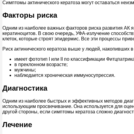
Симптомы актинического кератоза могут оставаться неизме
Факторы риска
Одним из наиболее важных факторов риска развития АК я
кератиноцитов. В свою очередь, УФА-излучение способс
клеток, которые строят эпидермис. Все эти процессы при
Риск актинического кератоза выше у людей, накопивших в 
имеет фототип I или II по классификации Фитцпатрика
в преклонном возрасте;
мужчины;
наблюдается хроническая иммуносупрессия.
Диагностика
Одним из наиболее быстрых и эффективных методов диагн
использующим просвечивание. Она используется для оценк
другой стороны, если симптомы кератоза сложно диагнос
Лечение