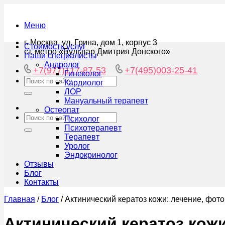
Меню
г. Москва, ул. Грина, дом 1, корпус 3
Стоимость услуг
ст. метро «Бульвар Дмитрия Донского»
Наши специалисты
Андролог
+7(977)117-87-53
+7(495)003-25-41
Гинеколог
Кардиолог
ЛОР
Мануальный терапевт
Остеопат
Психолог
Психотерапевт
Терапевт
Уролог
Эндокринолог
Отзывы
Блог
Контакты
Главная
/
Блог
/
Актинический кератоз кожи: лечение, фото
Актинический кератоз кожи