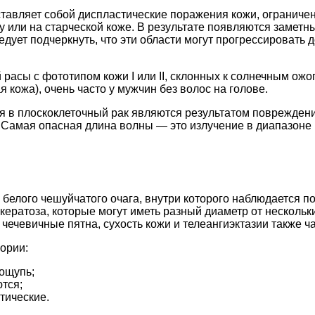
ставляет собой диспластические поражения кожи, ограниче
у или на старческой коже. В результате появляются замет
дует подчеркнуть, что эти области могут прогрессировать 
расы с фототипом кожи I или II, склонных к солнечным ож
кожа), очень часто у мужчин без волос на голове.
ия в плоскоклеточный рак являются результатом поврежден
. Самая опасная длина волны — это излучение в диапазоне
 белого чешуйчатого очага, внутри которого наблюдается 
 кератоза, которые могут иметь разный диаметр от несколь
чечевичные пятна, сухость кожи и телеангиэктазии также ч
ории:
ощупь;
тся;
тические.