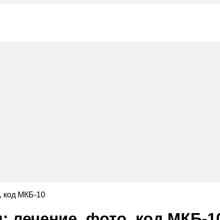
, код МКБ-10
: лечение, фото, код МКБ-1