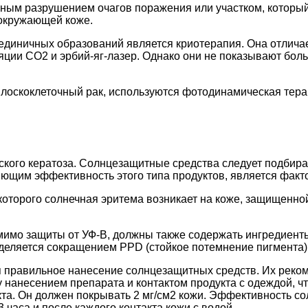
ным разрушением очагов поражения или участком, который
 окружающей коже.
 единичных образований является криотерапия. Она отлич
ляции CO2 и эрбий-яг-лазер. Однако они не показывают бо
лоскоклеточный рак, используются фотодинамическая терап
кого кератоза. Солнцезащитные средства следует подбирать
ющим эффективность этого типа продуктов, является факто
которого солнечная эритема возникает на коже, защищенн
мимо защиты от УФ-В, должны также содержать ингредиент
еделяется сокращением PPD (стойкое потемнение пигмента)
авильное нанесение солнцезащитных средств. Их рекоменду
анесением препарата и контактом продукта с одеждой, что
кта. Он должен покрывать 2 мг/см2 кожи. Эффективность со
 часа и после каждого контакта кожи с водой.