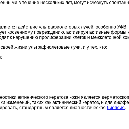
нными в течение нескольких лет, могут исчезнуть спонтанн
вляется действие ультрафиолетовых лучей, особенно УФВ,
твует косвенному повреждению, активируя активные формы
водят к нарушению пролиферации клеток и межклеточной ко
своей жизни ультрафиолетовые лучи, и у тех, кто:
;
остики актинического кератоза кожи является дерматоскоп
и изменений, таких как актинический кератоз, и для дифф
тировать, стандартным является диагностическая
биопсия
.