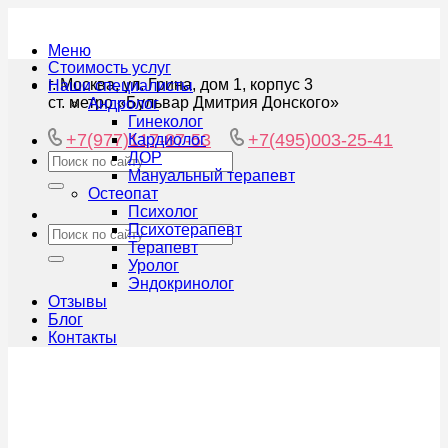
Меню
Стоимость услуг
г. Москва, ул. Грина, дом 1, корпус 3
Наши специалисты
ст. метро «Бульвар Дмитрия Донского»
Андролог
Гинеколог
+7(977)117-87-53
+7(495)003-25-41
Кардиолог
ЛОР
Мануальный терапевт
Остеопат
Психолог
Психотерапевт
Терапевт
Уролог
Эндокринолог
Отзывы
Блог
Контакты