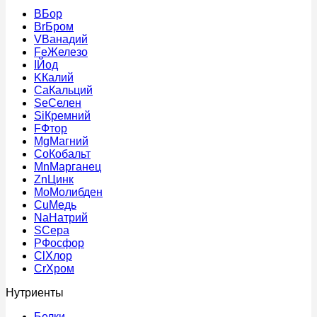
B
Бор
Br
Бром
V
Ванадий
Fe
Железо
I
Йод
K
Калий
Ca
Кальций
Se
Селен
Si
Кремний
F
Фтор
Mg
Магний
Co
Кобальт
Mn
Марганец
Zn
Цинк
Mo
Молибден
Cu
Медь
Na
Натрий
S
Сера
P
Фосфор
Cl
Хлор
Cr
Хром
Нутриенты
Белки