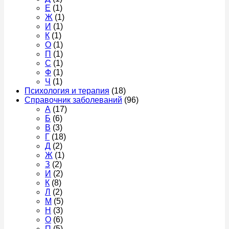
Е
(1)
Ж
(1)
И
(1)
К
(1)
О
(1)
П
(1)
С
(1)
Ф
(1)
Ч
(1)
Психология и терапия
(18)
Справочник заболеваний
(96)
А
(17)
Б
(6)
В
(3)
Г
(18)
Д
(2)
Ж
(1)
З
(2)
И
(2)
К
(8)
Л
(2)
М
(5)
Н
(3)
О
(6)
П
(5)