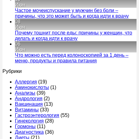
врач,
записи
Июн
что
Черный
Частое мочеиспускание у мужчин без боли –
смотрит
кал
Ком
причины, что это может быть и когда идти к врачу
и
у
к
нет
08
что
взросло
запи
Июн
лечит
–
Час
Почему тошнит после еды: причины у женщин, что
у
признак
моче
Комментариев
делать и когда идти к врачу
мужчин
к
какого
у
нет
06
записи
заболев
муж
Июн
Почему
причин
без
Что можно есть перед колоноскопией за 1 день –
тошнит
и
бол
Комментариев
меню, продукты и правила питания
после
к
когда
–
нет
Рубрики
еды:
записи
срочно
прич
причины
Что
к
что
Аллергия
(19)
у
можно
врачу
это
Аминокислоты
(1)
женщин,
есть
мож
Анализы
(39)
что
перед
быт
Андрология
(2)
делать
колоноскопией
и
Вакцинация
(13)
и
за
когд
Витамины
(33)
когда
1
идти
Гастроэнтерология
(55)
идти
день
к
Гинекология
(28)
к
–
врач
Гормоны
(11)
врачу
меню,
Диагностика
(36)
продукты
Диеты
(21)
и