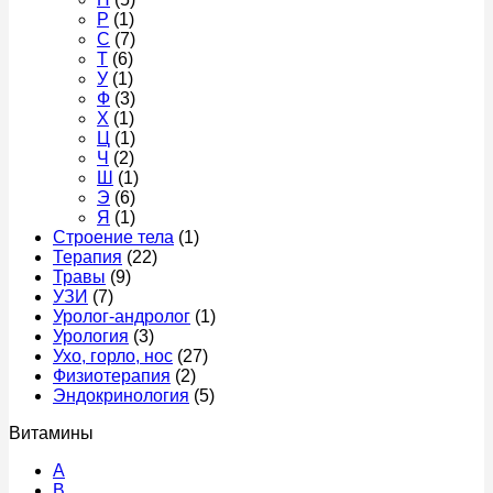
Р
(1)
С
(7)
Т
(6)
У
(1)
Ф
(3)
Х
(1)
Ц
(1)
Ч
(2)
Ш
(1)
Э
(6)
Я
(1)
Строение тела
(1)
Терапия
(22)
Травы
(9)
УЗИ
(7)
Уролог-андролог
(1)
Урология
(3)
Ухо, горло, нос
(27)
Физиотерапия
(2)
Эндокринология
(5)
Витамины
A
В